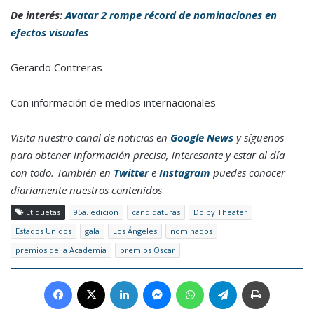
De interés:
Avatar 2 rompe récord de nominaciones en
efectos visuales
Gerardo Contreras
Con información de medios internacionales
Visita nuestro canal de noticias en
Google News
y síguenos
para obtener información precisa, interesante y estar al día
con todo. También en
Twitter
e
Instagram
puedes conocer
diariamente nuestros contenidos
Etiquetas
95a. edición
candidaturas
Dolby Theater
Estados Unidos
gala
Los Ángeles
nominados
premios de la Academia
premios Oscar
Facebook
X
LinkedIn
Messenger
WhatsApp
Telegram
Imprimir