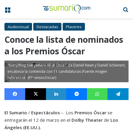
Menú
B
Audiovisual
Destacadas
Placeres
Conoce la lista de nominados
a los Premios Óscar
24 Ene, 2023
3 minutos de lectura
"Everything Everywhere All at Once", de Daniel Kwan y Daniel Scheinert,
encabeza la contienda con 11 candidaturas (Fuente imagen
referencial: @PremiosOscar)
Facebook
X
LinkedIn
Messenger
WhatsApp
Te
El Sumario
/
Espectáculos
– Los
Premios Óscar
se
entregarán el 12 de marzo en el
Dolby Theater
de
Los
Ángeles (EE.UU.).