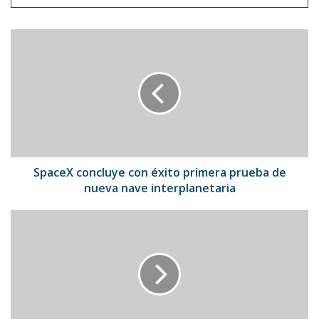
SpaceX
concluye
con
éxito
primera
prueba
de
nueva
nave
interplanetaria
SpaceX concluye con éxito primera prueba de
nueva nave interplanetaria
Tomografía
revela
secretos
de
momia
egipcia
olvidada