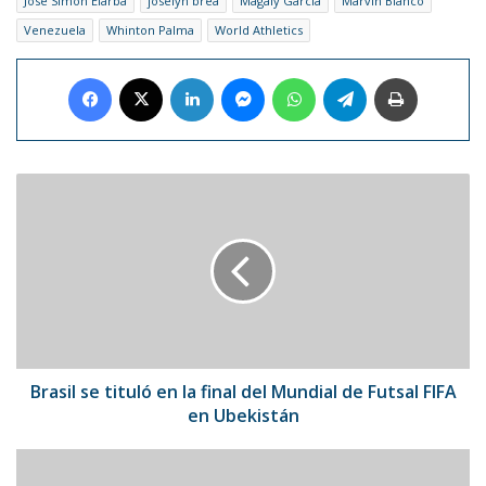
José Simón Elarba
joselyn brea
Magaly García
Marvin Blanco
Venezuela
Whinton Palma
World Athletics
Facebook
X
LinkedIn
Messenger
WhatsApp
Telegram
Imprimir
Brasil
se
tituló
en
la
final
del
Mundial
de
Futsal
Brasil se tituló en la final del Mundial de Futsal FIFA
FIFA
en Ubekistán
en
Ubekistán
Real
Madrid