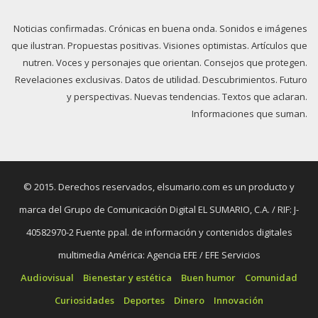
Noticias confirmadas. Crónicas en buena onda. Sonidos e imágenes
que ilustran. Propuestas positivas. Visiones optimistas. Artículos que
nutren. Voces y personajes que orientan. Consejos que protegen.
Revelaciones exclusivas. Datos de utilidad. Descubrimientos. Futuro
y perspectivas. Nuevas tendencias. Textos que aclaran.
Informaciones que suman.
© 2015. Derechos reservados, elsumario.com es un producto y
marca del Grupo de Comunicación Digital EL SUMARIO, C.A. / RIF: J-
40582970-2 Fuente ppal. de información y contenidos digitales
multimedia América: Agencia EFE / EFE Servicios
Audiovisual
Bienestar y estética
Buen humor
Comunidad
Curiosidades
Deportes
Dinero
Innovación