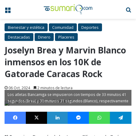
Menú
B
Bienestar y estética
Comunidad
Deportes
Destacadas
Dinero
Placeres
Joselyn Brea y Marvin Blanco
inmensos en los 10K de
Gatorade Caracas Rock
06 Oct, 2024
2 minutos de lectura
Los atletas Bancamiga se impusieron con tiempos de 33 minutos 41
segundos (Brea) y 30 minutos 31 segundos (Blanco), respectivamente
Facebook
X
LinkedIn
Messenger
WhatsApp
Te