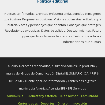
Política editorial
Noticias confirmadas. Crónicas en buena onda. Sonidos e imágenes
que ilustran. Propuestas positivas. Visiones optimistas. Artículos que
nutren. Voces y personajes que orientan. Consejos que protegen.
Revelaciones exclusivas. Datos de utilidad. Descubrimientos. Futuro
y perspectivas. Nuevas tendencias. Textos que aclaran.
Informaciones que suman.
© 2015. Derechos reservados, elsumario.com es un producto y
marca del Grupo de Comunicación Digital EL SUMARIO, C.A. / RIF: J-
40582970-2 Fuente ppal. de información y contenidos digitales
multimedia América: Agencia EFE / EFE Servicios
Audiovisual
Bienestar y estética
Buen humor
Comunidad
Curiosidades
Deportes
Dinero
Innovación