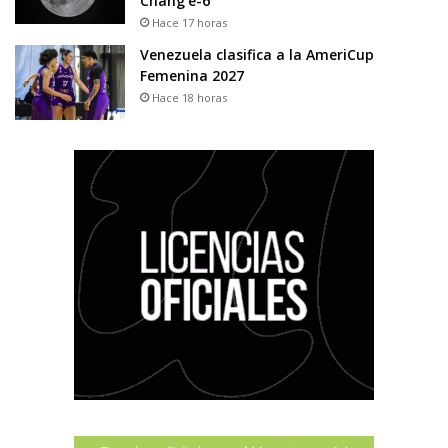
Chang’e-6
Hace 17 horas
Venezuela clasifica a la AmeriCup
Femenina 2027
Hace 18 horas