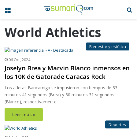
Menú
B
World Athletics
Bienestar y estética
06 Oct, 2024
Joselyn Brea y Marvin Blanco inmensos en
los 10K de Gatorade Caracas Rock
Los atletas Bancamiga se impusieron con tiempos de 33
minutos 41 segundos (Brea) y 30 minutos 31 segundos
(Blanco), respectivamente
Leer más »
Deportes