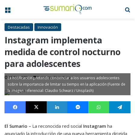
Menú
B
Destacadas
Innovación
Instagram implementa
medida de control nocturno
para adolescentes
21 Ene, 2024
1 minuto de lectura
La notificación pretende concienciar a los usuarios adolescentes
sobre la importancia de limitar su tiempo en la aplicación (Fuente de
la imagen referencial: Claudio Schwarz / Unsplash)
Facebook
X
LinkedIn
Messenger
WhatsApp
Te
El Sumario –
La reconocida red social
Instagram
ha
anunciado la introducción de una nueva herramienta dirigida