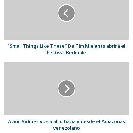
Like
These"
De
Tim
Mielants
abrirá
el
Festival
"Small Things Like These" De Tim Mielants abrirá el
Berlinale
Festival Berlinale
Avior
Airlines
vuela
alto
hacia
y
desde
el
Amazonas
venezolano
Avior Airlines vuela alto hacia y desde el Amazonas
venezolano