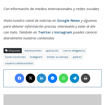
Con información de medios internacionales y redes sociales
Visita nuestro canal de noticias en
Google News
y síguenos
para obtener información precisa, interesante y estar al día
con todo. También en
Twitter
e
Instagram
puedes conocer
diariamente nuestros contenidos
Etiquetas
Adolescentes
aplicación
cierre obligatorio
horas nocturnas
Instagram
limitar su tiempo
padres
usuarios adolescentes
Facebook
X
LinkedIn
Messenger
WhatsApp
Telegram
Imprimir
"Small
Things