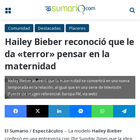
Menú
B
Comunidad
Destacadas
Placeres
Hailey Bieber reconoció que le
da «terror» pensar en la
maternidad
15 May, 2023
1 minuto de lectura
Hailey Bieber aseveró que la maternidad se convertirá en una nueva
temporada en la relación, al igual que en una serie de televisión
(Fuente de imagen referencial: Europa FM, vía web)
Facebook
X
LinkedIn
Messenger
WhatsApp
Te
El Sumario
/
Espectáculos
– La modelo
Hailey Bieber
confesó en una entrevista con
The Sunday Times
que la idea