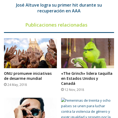
en
José Altuve logra su primer hit durante su
AAA
recuperación en AAA
Publicaciones relacionadas
ONU promueve iniciativas
«The Grinch» lidera taquilla
de desarme mundial
en Estados Unidos y
Canadá
24 May, 2018
12 Nov, 2018