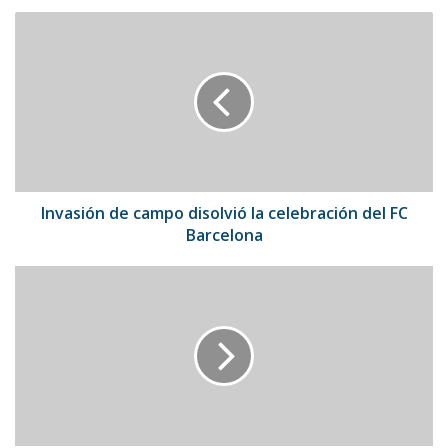
Invasión
de
campo
disolvió
la
celebración
del
FC
Barcelona
Invasión de campo disolvió la celebración del FC
Barcelona
José
Altuve
logra
su
primer
hit
durante
su
recuperación