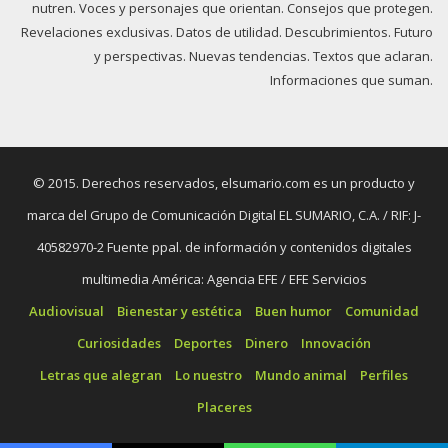
nutren. Voces y personajes que orientan. Consejos que protegen.
Revelaciones exclusivas. Datos de utilidad. Descubrimientos. Futuro
y perspectivas. Nuevas tendencias. Textos que aclaran.
Informaciones que suman.
© 2015. Derechos reservados, elsumario.com es un producto y
marca del Grupo de Comunicación Digital EL SUMARIO, C.A. / RIF: J-
40582970-2 Fuente ppal. de información y contenidos digitales
multimedia América: Agencia EFE / EFE Servicios
Audiovisual
Bienestar y estética
Buen humor
Comunidad
Curiosidades
Deportes
Dinero
Innovación
Letras que alegran
Lo nuestro
Mundo animal
Perfiles
Placeres