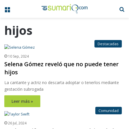
Menú
B
hijos
Destacadas
10 Sep, 2024
Selena Gómez reveló que no puede tener
hijos
La cantante y actriz no descarta adoptar o tenerlos mediante
gestación subrogada
Leer más »
Comunidad
26 Jul, 2024