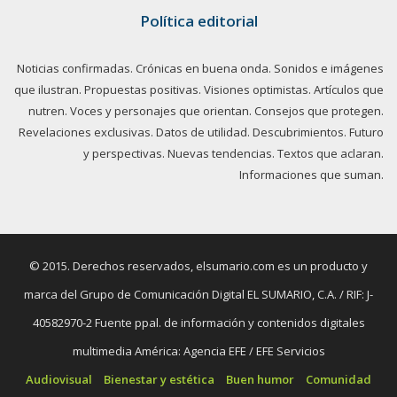
Política editorial
Noticias confirmadas. Crónicas en buena onda. Sonidos e imágenes
que ilustran. Propuestas positivas. Visiones optimistas. Artículos que
nutren. Voces y personajes que orientan. Consejos que protegen.
Revelaciones exclusivas. Datos de utilidad. Descubrimientos. Futuro
y perspectivas. Nuevas tendencias. Textos que aclaran.
Informaciones que suman.
© 2015. Derechos reservados, elsumario.com es un producto y
marca del Grupo de Comunicación Digital EL SUMARIO, C.A. / RIF: J-
40582970-2 Fuente ppal. de información y contenidos digitales
multimedia América: Agencia EFE / EFE Servicios
Audiovisual
Bienestar y estética
Buen humor
Comunidad