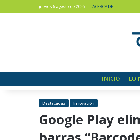
jueves 6 agosto de 2026
ACERCA DE
INICIO
LO 
Destacadas
Innovación
Google Play eli
barras “Barcod