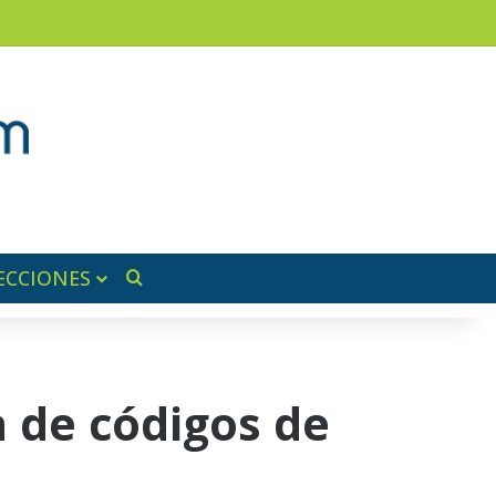
am
a lateral
ECCIONES
Buscar por
a de códigos de