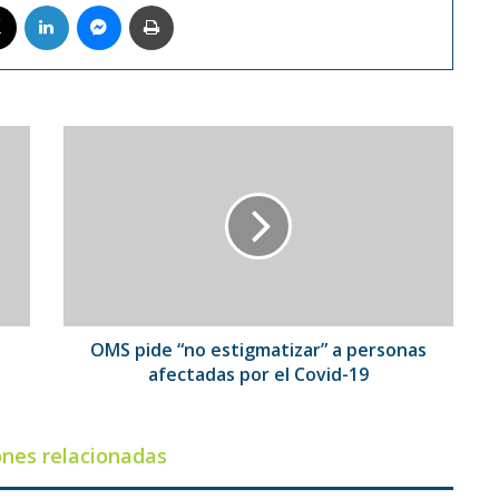
book
X
LinkedIn
Messenger
Imprimir
OMS
pide
“no
estigmatizar”
a
personas
afectadas
por
el
Covid-
OMS pide “no estigmatizar” a personas
19
afectadas por el Covid-19
ones relacionadas