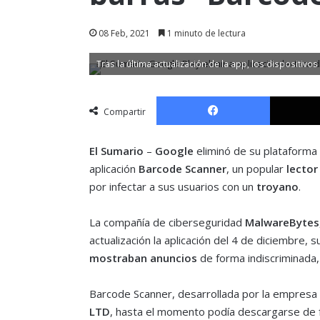
08 Feb, 2021
1 minuto de lectura
Tras la última actualización de la app, los dispositivo
Facebook
Compartir
El Sumario
–
Google
eliminó de su plataforma 
aplicación
Barcode Scanner
, un popular
lector
por infectar a sus usuarios con un
troyano
.
La compañía de ciberseguridad
MalwareBytes
actualización la aplicación del 4 de diciembre
mostraban anuncios
de forma indiscriminada, 
Barcode Scanner, desarrollada por la empresa
LTD
, hasta el momento podía descargarse de