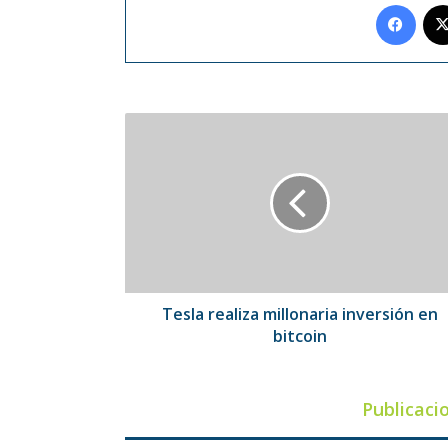
Face
Tesla
realiza
millonaria
inversión
en
bitcoin
Tesla realiza millonaria inversión en
bitcoin
Publicaci