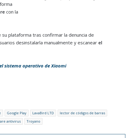
 forma
re
con la
e su plataforma tras confirmar la denuncia de
suarios desinstalarla manualmente y escanear
el
del sistema operativo de Xiaomi
e
Google Play
LavaBird LTD
lector de códigos de barras
are antivirus
Troyano