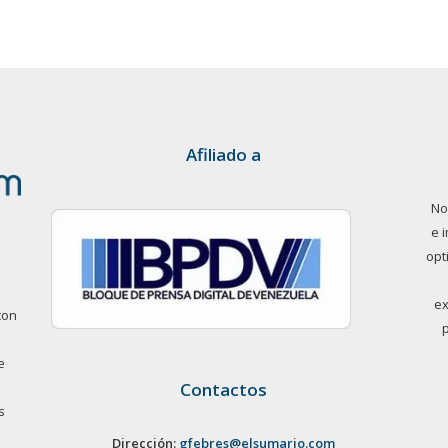
Afiliado a
No
e 
opt
ex
con
e
Contactos
s
Dirección:
gfebres@elsumario.com