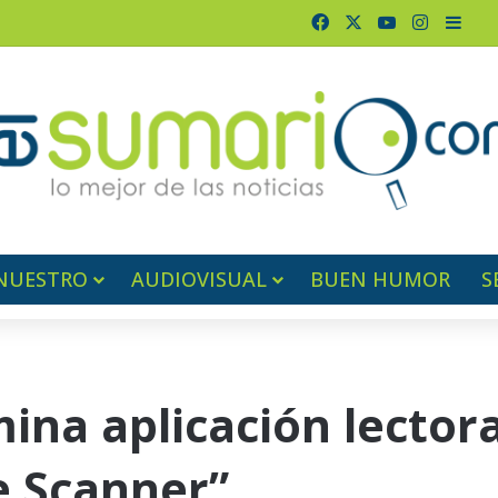
Facebook
X
YouTube
Instagr
Barr
NUESTRO
AUDIOVISUAL
BUEN HUMOR
S
mina aplicación lector
e Scanner”