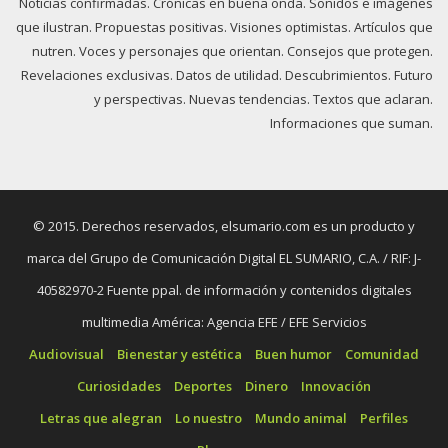
Noticias confirmadas. Crónicas en buena onda. Sonidos e imágenes
que ilustran. Propuestas positivas. Visiones optimistas. Artículos que
nutren. Voces y personajes que orientan. Consejos que protegen.
Revelaciones exclusivas. Datos de utilidad. Descubrimientos. Futuro
y perspectivas. Nuevas tendencias. Textos que aclaran.
Informaciones que suman.
© 2015. Derechos reservados, elsumario.com es un producto y
marca del Grupo de Comunicación Digital EL SUMARIO, C.A. / RIF: J-
40582970-2 Fuente ppal. de información y contenidos digitales
multimedia América: Agencia EFE / EFE Servicios
Audiovisual
Bienestar y estética
Buen humor
Comunidad
Curiosidades
Deportes
Dinero
Innovación
Letras que alegran
Lo nuestro
Mundo animal
Perfiles