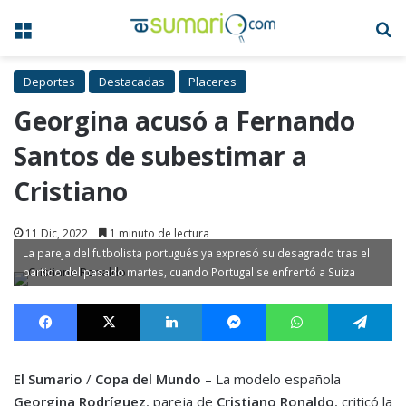
Menú
B
Deportes
Destacadas
Placeres
Georgina acusó a Fernando
Santos de subestimar a
Cristiano
11 Dic, 2022
1 minuto de lectura
La pareja del futbolista portugués ya expresó su desagrado tras el
partido del pasado martes, cuando Portugal se enfrentó a Suiza
Facebook
X
LinkedIn
Messenger
WhatsApp
Te
El Sumario
/
Copa del Mundo
– La modelo española
Georgina Rodríguez
, pareja de
Cristiano Ronaldo
, criticó la