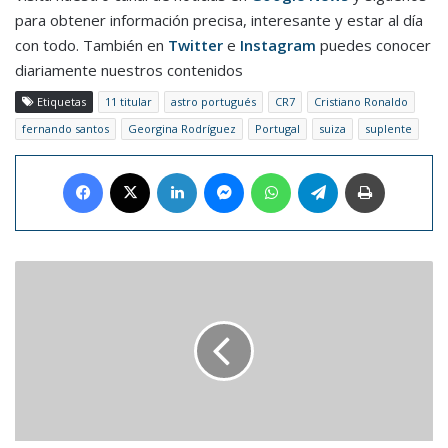
para obtener información precisa, interesante y estar al día
con todo. También en
Twitter
e
Instagram
puedes conocer
diariamente nuestros contenidos
Etiquetas
11 titular
astro portugués
CR7
Cristiano Ronaldo
fernando santos
Georgina Rodríguez
Portugal
suiza
suplente
Facebook
X
LinkedIn
Messenger
WhatsApp
Telegram
Imprimir
Bad
Bunny
terminó
en
México
su
gira
internacional