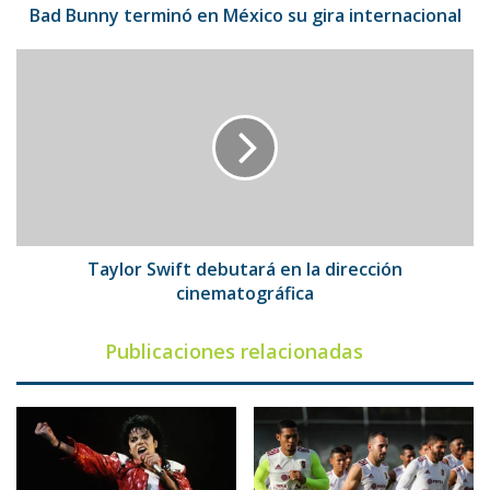
Bad Bunny terminó en México su gira internacional
Taylor
Swift
debutará
en
la
dirección
cinematográfica
Taylor Swift debutará en la dirección
cinematográfica
Publicaciones relacionadas