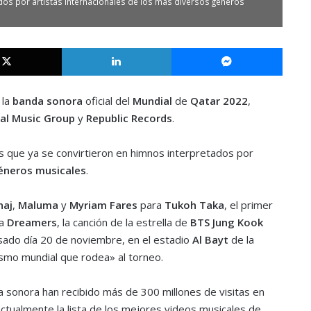
dos por artistas internacionales de los más diversos géneros
X
LinkedIn
Messe
la
banda sonora
oficial del
Mundial
de
Qatar 2022
,
al Music Group
y
Republic Records
.
 que ya se convirtieron en himnos interpretados por
éneros musicales
.
naj
,
Maluma
y
Myriam Fares
para
Tukoh Taka
, el primer
a
Dreamers
, la canción de la estrella de
BTS Jung Kook
asado día 20 de noviembre, en el estadio
Al Bayt
de la
asmo mundial que rodea» al torneo.
da sonora han recibido más de 300 millones de visitas en
ualmente la lista de los mejores videos musicales de