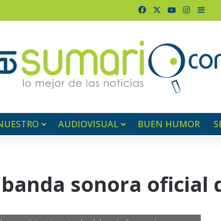
Facebook
X
YouTube
Instagr
Barr
NUESTRO
AUDIOVISUAL
BUEN HUMOR
S
a banda sonora oficial