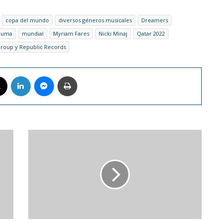
copa del mundo
diversos géneros musicales
Dreamers
luma
mundial
Myriam Fares
Nicki Minaj
Qatar 2022
Group y Republic Records
book
X
LinkedIn
Messenger
Imprimir
Kristen
Stewart
presidirá
el
jurado
de
la
73a
Berlinale