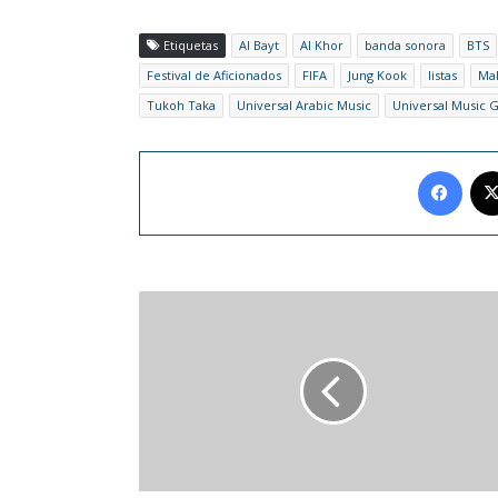
Etiquetas
Al Bayt
Al Khor
banda sonora
BTS
Festival de Aficionados
FIFA
Jung Kook
listas
Ma
Tukoh Taka
Universal Arabic Music
Universal Music 
Face
Elton
John
dejará
de
usar
Twitter
por
políticas
de