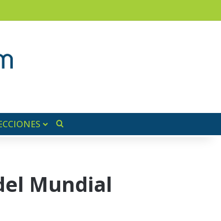
am
a lateral
ECCIONES
Buscar por
 del Mundial