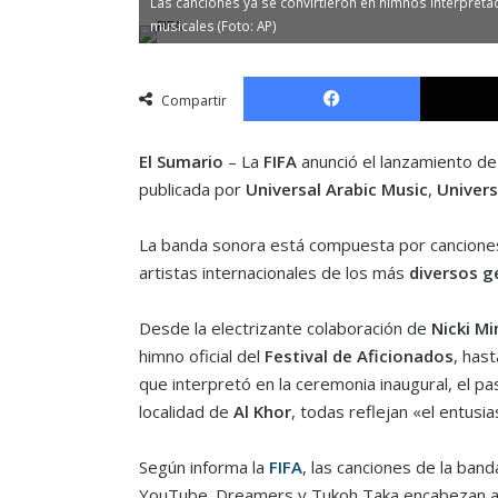
Las canciones ya se convirtieron en himnos interpreta
musicales (Foto: AP)
Facebook
Compartir
El Sumario
– La
FIFA
anunció el lanzamiento de 
publicada por
Universal Arabic Music
,
Univers
La banda sonora está compuesta por canciones
artistas internacionales de los más
diversos g
Desde la electrizante colaboración de
Nicki Mi
himno oficial del
Festival de Aficionados
, hast
que interpretó en la ceremonia inaugural, el p
localidad de
Al Khor
, todas reflejan «el entusi
Según informa la
FIFA
, las canciones de la ban
YouTube. Dreamers y Tukoh Taka encabezan act