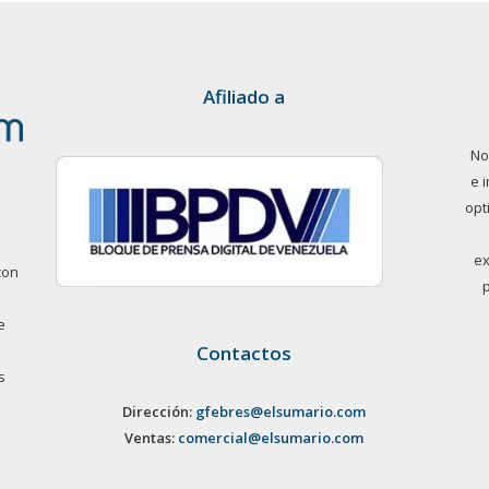
Afiliado a
No
e 
opt
ex
con
e
Contactos
s
Dirección:
gfebres@elsumario.com
Ventas:
comercial@elsumario.com