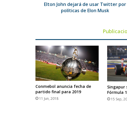
Elon
Elton John dejará de usar Twitter por
Musk
políticas de Elon Musk
Publicaci
Conmebol anuncia fecha de
Singapur 
partido final para 2019
Fórmula 1
11 Jun, 2018
15 Sep, 2