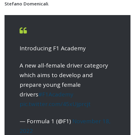
Stefano Domenicali
.
Introducing F1 Academy
A new all-female driver category
which aims to develop and
prepare young female
drivers
#F1Academy
pic.twitter.com/45xUjprcjt
— Formula 1 (@F1)
November 18,
2022