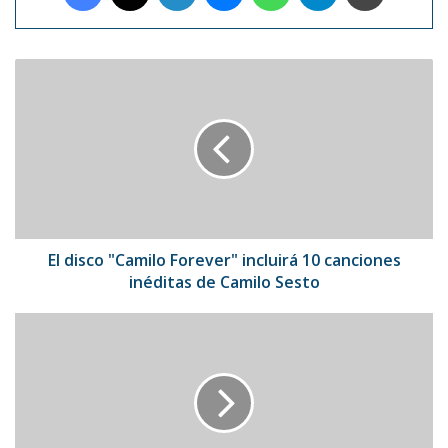
El
disco
"Camilo
Forever"
incluirá
10
canciones
inéditas
de
Camilo
El disco "Camilo Forever" incluirá 10 canciones
Sesto
inéditas de Camilo Sesto
El
músico
Yordano
recibió
un
Latin
Grammy