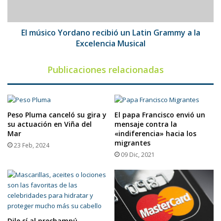
a
la
Excelencia
El músico Yordano recibió un Latin Grammy a la
Musical
Excelencia Musical
Publicaciones relacionadas
Peso Pluma canceló su gira y
El papa Francisco envió un
su actuación en Viña del
mensaje contra la
Mar
«indiferencia» hacia los
migrantes
23 Feb, 2024
09 Dic, 2021
Dile sí al prechampú