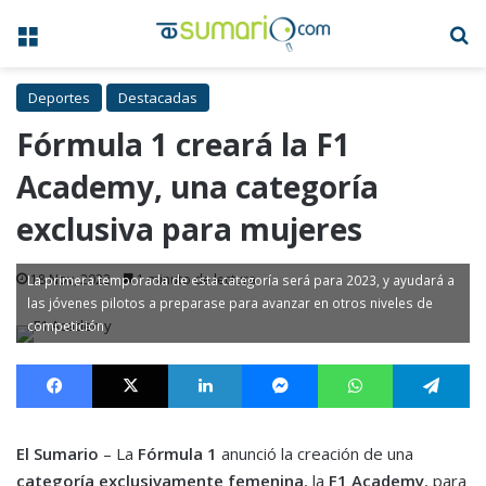
Menú
B
Deportes
Destacadas
Fórmula 1 creará la F1
Academy, una categoría
exclusiva para mujeres
18 Nov, 2022
1 minuto de lectura
La primera temporada de esta categoría será para 2023, y ayudará a
las jóvenes pilotos a preparase para avanzar en otros niveles de
competición
Facebook
X
LinkedIn
Messenger
WhatsApp
Te
El Sumario
– La
Fórmula 1
anunció la creación de una
categoría exclusivamente femenina
, la
F1 Academy
, para