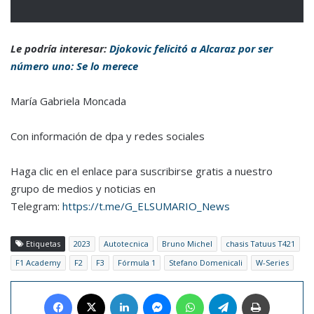
Le podría interesar:
Djokovic felicitó a Alcaraz por ser
número uno: Se lo merece
María Gabriela Moncada
Con información de dpa y redes sociales
Haga clic en el enlace para suscribirse gratis a nuestro
grupo de medios y noticias en
Telegram:
https://t.me/G_ELSUMARIO_News
Etiquetas
2023
Autotecnica
Bruno Michel
chasis Tatuus T421
F1 Academy
F2
F3
Fórmula 1
Stefano Domenicali
W-Series
Facebook
X
LinkedIn
Messenger
WhatsApp
Telegram
Imprimir