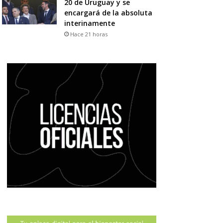
20 de Uruguay y se
encargará de la absoluta
interinamente
Hace 21 horas