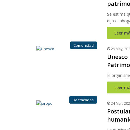
patrimo
Se estima q
dijo el abo
Leer má
Comunidad
29 May, 20
Unesco 
Patrimo
El organism
Leer má
Destacadas
24 Mar, 20
Postula
humani
La música tí