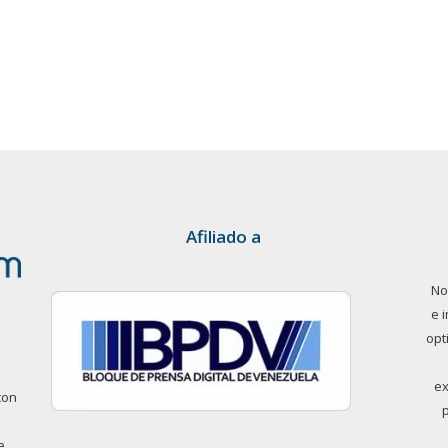
Afiliado a
No
e 
opt
ex
con
e