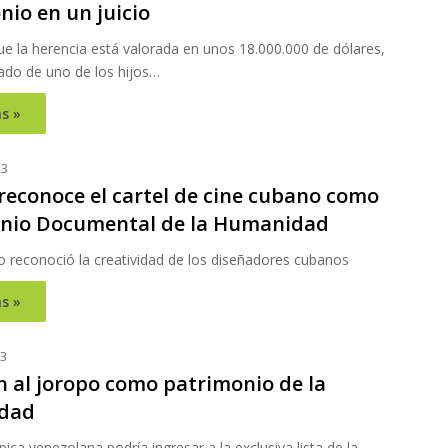
nio en un juicio
ue la herencia está valorada en unos 18.000.000 de dólares,
gado de uno de los hijos…
s »
23
reconoce el cartel de cine cubano como
nio Documental de la Humanidad
o reconoció la creatividad de los diseñadores cubanos
s »
23
n al joropo como patrimonio de la
dad
pica venezolana podría ingresar a la exclusiva lista de la