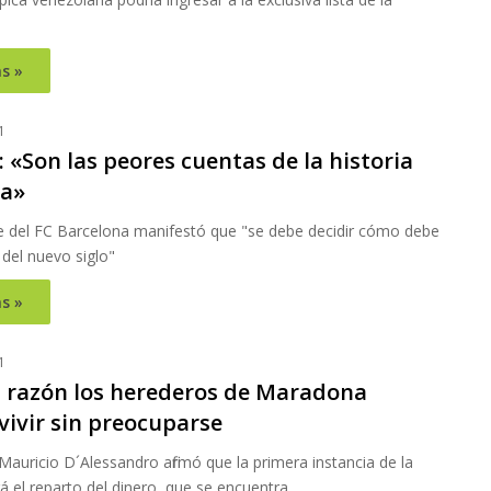
s »
1
 «Son las peores cuentas de la historia
ça»
te del FC Barcelona manifestó que "se debe decidir cómo debe
 del nuevo siglo"
s »
1
a razón los herederos de Maradona
vivir sin preocuparse
auricio D´Alessandro afirmó que la primera instancia de la
á el reparto del dinero, que se encuentra…