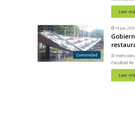
Leer má
18 Jun, 202
Gobiern
restaur
Comunidad
El miércoles
Facultad d
Leer má