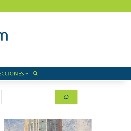
am
a lateral
ECCIONES
Buscar por
Buscar