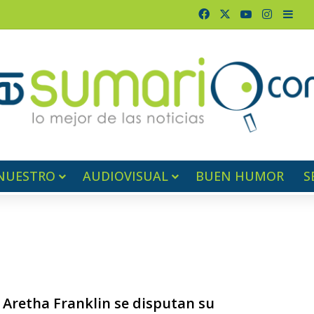
Facebook
X
YouTube
Instagr
Barr
NUESTRO
AUDIOVISUAL
BUEN HUMOR
S
 Aretha Franklin se disputan su