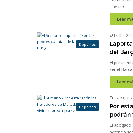
Unesco
Leer má
17 Oct, 202
Laporta:
Deportes
del Bar
El presiden
ser el Barça
Leer má
06 Ene, 202
Por est
Deportes
podrán 
El abogado M
herencia ser