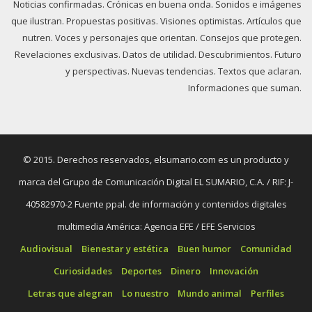
Noticias confirmadas. Crónicas en buena onda. Sonidos e imágenes
que ilustran. Propuestas positivas. Visiones optimistas. Artículos que
nutren. Voces y personajes que orientan. Consejos que protegen.
Revelaciones exclusivas. Datos de utilidad. Descubrimientos. Futuro
y perspectivas. Nuevas tendencias. Textos que aclaran.
Informaciones que suman.
© 2015. Derechos reservados, elsumario.com es un producto y
marca del Grupo de Comunicación Digital EL SUMARIO, C.A. / RIF: J-
40582970-2 Fuente ppal. de información y contenidos digitales
multimedia América: Agencia EFE / EFE Servicios
Audiovisual
Bienestar y estética
Buen humor
Comunidad
Curiosidades
Deportes
Dinero
Innovación
Letras que alegran
Lo nuestro
Mundo animal
Perfiles