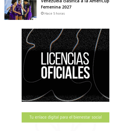
Venezuela clasifica a la AmeriCup
Femenina 2027
Hace 5 horas