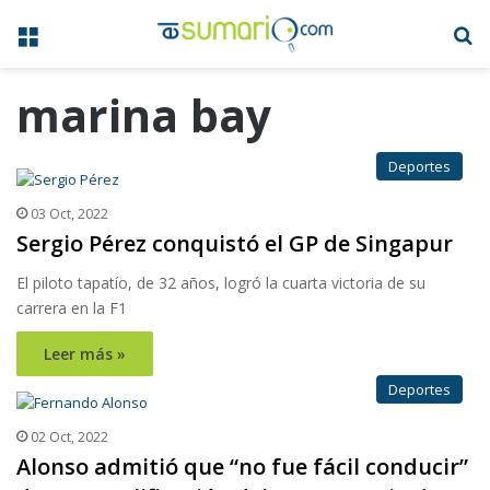
Menú
B
marina bay
Deportes
03 Oct, 2022
Sergio Pérez conquistó el GP de Singapur
El piloto tapatío, de 32 años, logró la cuarta victoria de su
carrera en la F1
Leer más »
Deportes
02 Oct, 2022
Alonso admitió que “no fue fácil conducir”