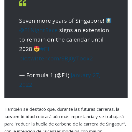
Seven more years of Singapore!
@F1NightRace
signs an extension
to remain on the calendar until
2028
#F1
pic.twitter.com/SBj0yToox2
— Formula 1 (@F1)
January 27,
2022
También se destacó que, durante las futuras carreras, la
sostenibilidad
cobrará aún más importancia y se trabajará
para “reducir la huella de carbono de la carrera de Singapur”,
con la intención de “alcanzar modelos con mayor