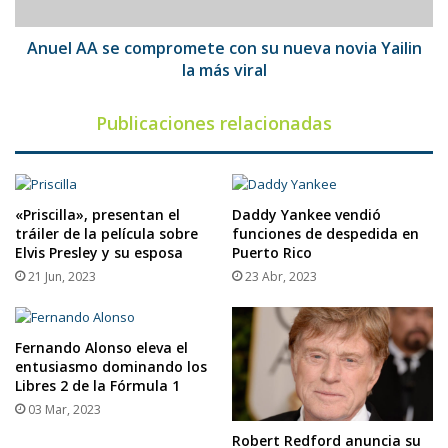
novia
Yailin
la
Anuel AA se compromete con su nueva novia Yailin
más
la más viral
viral
Publicaciones relacionadas
«Priscilla», presentan el
Daddy Yankee vendió
tráiler de la película sobre
funciones de despedida en
Elvis Presley y su esposa
Puerto Rico
21 Jun, 2023
23 Abr, 2023
Fernando Alonso eleva el
entusiasmo dominando los
Libres 2 de la Fórmula 1
03 Mar, 2023
Robert Redford anuncia su