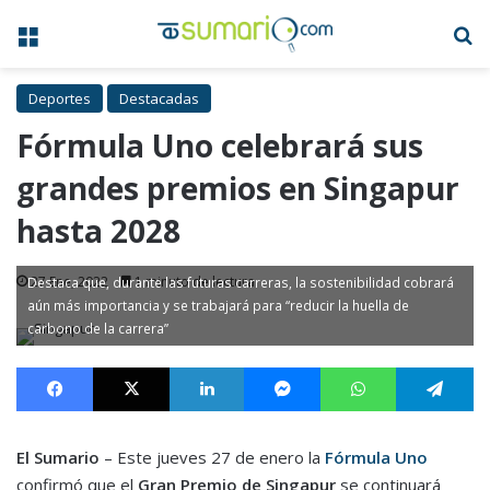
Menú
B
Deportes
Destacadas
Fórmula Uno celebrará sus
grandes premios en Singapur
hasta 2028
27 Ene, 2022
1 minuto de lectura
Destaca que, durante las futuras carreras, la sostenibilidad cobrará
aún más importancia y se trabajará para “reducir la huella de
carbono de la carrera”
Facebook
X
LinkedIn
Messenger
WhatsApp
Te
El Sumario
– Este jueves 27 de enero la
Fórmula Uno
confirmó que el
Gran Premio de Singapur
se continuará