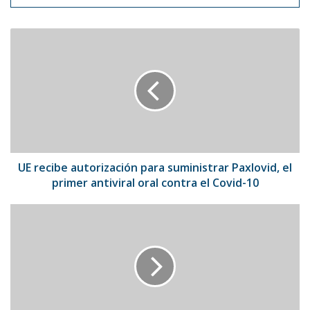
UE
recibe
autorización
para
suministrar
Paxlovid,
el
primer
antiviral
oral
UE recibe autorización para suministrar Paxlovid, el
contra
primer antiviral oral contra el Covid-10
el
Covid-
Anuel
10
AA
se
compromete
con
su
nueva