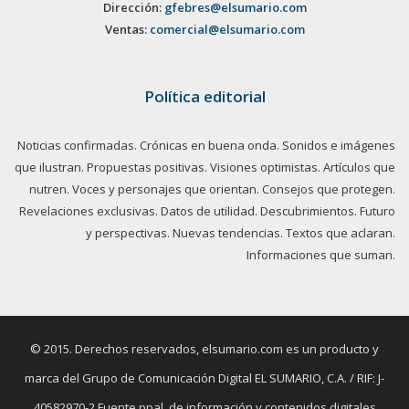
Dirección:
gfebres@elsumario.com
Ventas:
comercial@elsumario.com
Política editorial
Noticias confirmadas. Crónicas en buena onda. Sonidos e imágenes
que ilustran. Propuestas positivas. Visiones optimistas. Artículos que
nutren. Voces y personajes que orientan. Consejos que protegen.
Revelaciones exclusivas. Datos de utilidad. Descubrimientos. Futuro
y perspectivas. Nuevas tendencias. Textos que aclaran.
Informaciones que suman.
© 2015. Derechos reservados, elsumario.com es un producto y
marca del Grupo de Comunicación Digital EL SUMARIO, C.A. / RIF: J-
40582970-2 Fuente ppal. de información y contenidos digitales