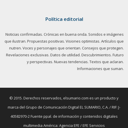
Política editorial
Noticias confirmadas. Crónicas en buena onda. Sonidos e imágenes
que ilustran. Propuestas positivas. Visiones optimistas. Artículos que
nutren. Voces y personajes que orientan. Consejos que protegen.
Revelaciones exclusivas. Datos de utilidad. Descubrimientos. Futuro
y perspectivas. Nuevas tendencias. Textos que aclaran.
Informaciones que suman.
© 2015. Derechos reservados, elsumario.com es un producto y
marca del Grupo de Comunicación Digital EL SUMARIO, C.A. / RIF: J-
40582970-2 Fuente ppal. de información y contenidos digitales
multimedia América: Agencia EFE / EFE Servicios