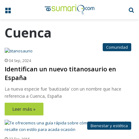
Menú
B
Cuenca
Comunidad
04 Sep, 2024
Identifican un nuevo titanosaurio en
España
La nueva especie fue 'bautizada' con un nombre que hace
referencia a Cuenca, España
Leer más »
Bienestar y estética