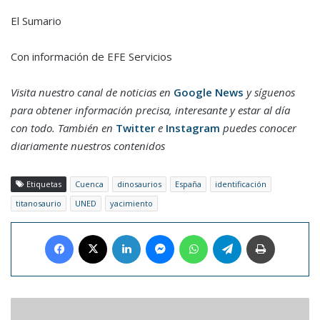
El Sumario
Con información de EFE Servicios
Visita nuestro canal de noticias en
Google News
y síguenos
para obtener información precisa, interesante y estar al día
con todo. También en
Twitter
e
Instagram
puedes conocer
diariamente nuestros contenidos
Etiquetas
Cuenca
dinosaurios
España
identificación
titanosaurio
UNED
yacimiento
Facebook
X
LinkedIn
Messenger
WhatsApp
Telegram
Imprimir
La
Vinotinto