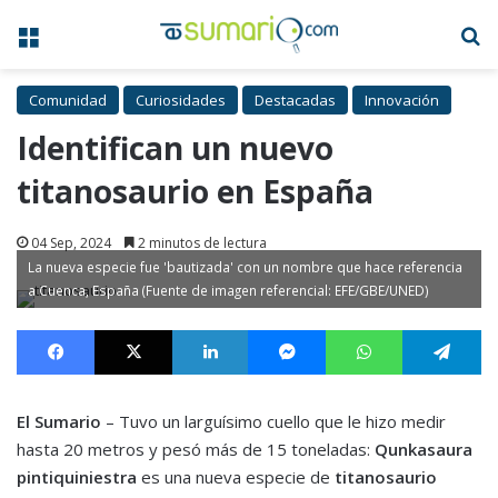
Menú
B
Comunidad
Curiosidades
Destacadas
Innovación
Identifican un nuevo
titanosaurio en España
04 Sep, 2024
2 minutos de lectura
La nueva especie fue 'bautizada' con un nombre que hace referencia
a Cuenca, España (Fuente de imagen referencial: EFE/GBE/UNED)
Facebook
X
LinkedIn
Messenger
WhatsApp
Te
El Sumario
– Tuvo un larguísimo cuello que le hizo medir
hasta 20 metros y pesó más de 15 toneladas:
Qunkasaura
pintiquiniestra
es una nueva especie de
titanosaurio