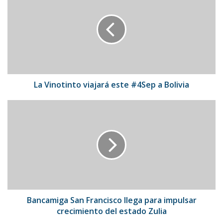
viajará
este
#4Sep
a
Bolivia
La Vinotinto viajará este #4Sep a Bolivia
Bancamiga
San
Francisco
llega
para
impulsar
crecimiento
del
estado
Zulia
Bancamiga San Francisco llega para impulsar
crecimiento del estado Zulia