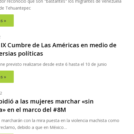
or reconoció que son "bastantes" los migrantes de Venezuela
 de Tehuantepec
s »
2
la IX Cumbre de Las Américas en medio de
rsias políticas
ene previsto realizarse desde este 6 hasta el 10 de junio
s »
22
pidió a las mujeres marchar «sin
ia» en el marco del #8M
 marcharán con la mira puesta en la violencia machista como
l reclamo, debido a que en México…