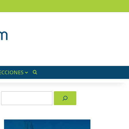
am
a lateral
ECCIONES
Buscar por
Buscar