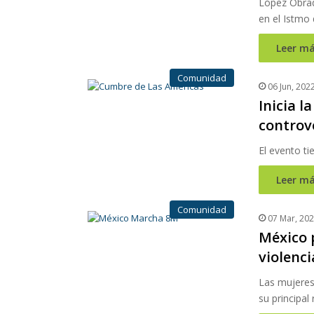
López Obrad
en el Istmo
Leer má
Comunidad
06 Jun, 202
Inicia 
controve
El evento ti
Leer má
Comunidad
07 Mar, 20
México 
violenc
Las mujeres
su principa