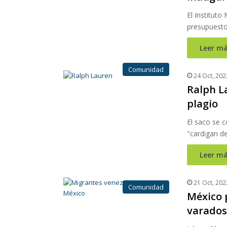
El Instituto
presupuesto
Leer má
Comunidad
24 Oct, 202
Ralph L
plagio
El saco se c
"cardigan de
Leer má
21 Oct, 202
Comunidad
México 
varados 