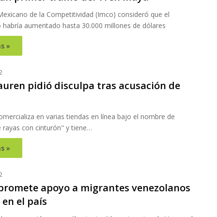
 Mexicano de la Competitividad (Imco) consideró que el
 habría aumentado hasta 30.000 millones de dólares
s »
2
auren pidió disculpa tras acusación de
omercializa en varias tiendas en línea bajo el nombre de
 rayas con cinturón" y tiene…
s »
2
promete apoyo a migrantes venezolanos
en el país