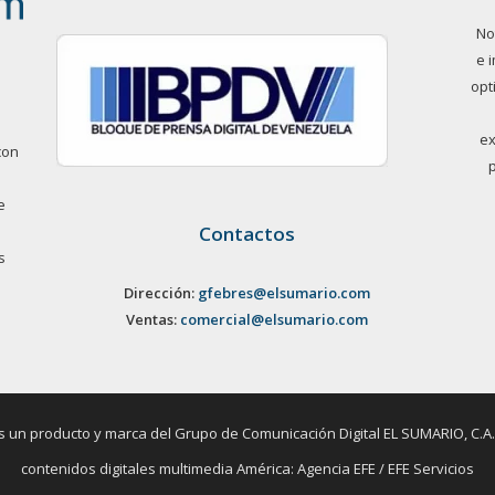
No
e 
opt
ex
con
e
Contactos
s
Dirección:
gfebres@elsumario.com
Ventas:
comercial@elsumario.com
un producto y marca del Grupo de Comunicación Digital EL SUMARIO, C.A. / 
contenidos digitales multimedia América: Agencia EFE / EFE Servicios