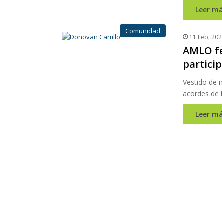
Leer má
Comunidad
11 Feb, 202
AMLO fel
particip
Vestido de n
acordes de 
Leer má