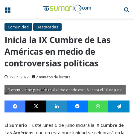
Menú
B
Comunidad
Destacadas
Inicia la IX Cumbre de Las
Américas en medio de
controversias políticas
06 Jun, 2022
2 minutos de lectura
El evento tiene previsto realizarse desde este 6 hasta el 10 de junio
Facebook
X
LinkedIn
Messenger
WhatsApp
Te
El Sumario
– Este lunes 6 de junio iniciará la
IX Cumbre de
Las Américas
, que en esta oportunidad se celebrará en la