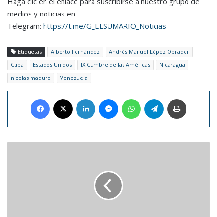
Haga clic en el enlace para suscribirse a nuestro grupo de
medios y noticias en
Telegram:
https://t.me/G_ELSUMARIO_Noticias
Etiquetas
Alberto Fernández
Andrés Manuel López Obrador
Cuba
Estados Unidos
IX Cumbre de las Américas
Nicaragua
nicolas maduro
Venezuela
Facebook
X
LinkedIn
Messenger
WhatsApp
Telegram
Imprimir
Miguel
Cabrera
llegó
a
245
juegos
de