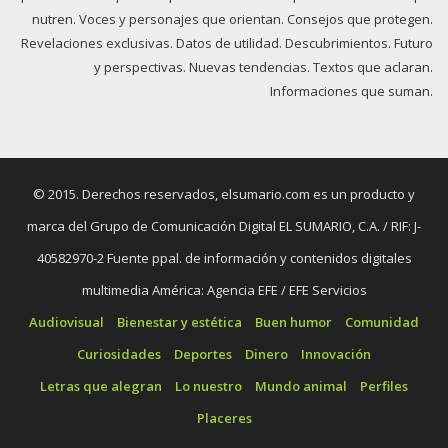
nutren. Voces y personajes que orientan. Consejos que protegen.
Revelaciones exclusivas. Datos de utilidad. Descubrimientos. Futuro
y perspectivas. Nuevas tendencias. Textos que aclaran.
Informaciones que suman.
© 2015. Derechos reservados, elsumario.com es un producto y
marca del Grupo de Comunicación Digital EL SUMARIO, C.A. / RIF: J-
40582970-2 Fuente ppal. de información y contenidos digitales
multimedia América: Agencia EFE / EFE Servicios
Audiovisual
Bienestar y estética
Buen humor
Comunidad
Curiosidades
Deportes
Dinero
Innovación
Letras que alegran
Lo nuestro
Mundo animal
Perfiles
Placeres