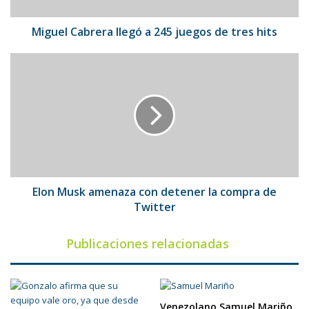
tres
hits
Miguel Cabrera llegó a 245 juegos de tres hits
Elon
Musk
amenaza
con
detener
la
compra
de
Twitter
Elon Musk amenaza con detener la compra de
Twitter
Publicaciones relacionadas
Venezolano Samuel Mariño