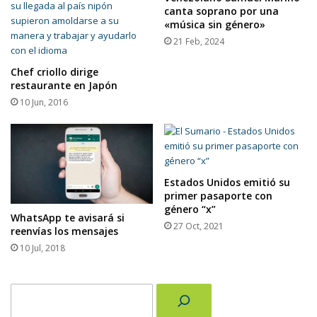
canta soprano por una
«música sin género»
21 Feb, 2024
Chef criollo dirige
restaurante en Japón
10 Jun, 2016
Estados Unidos emitió su
primer pasaporte con
género “x”
WhatsApp te avisará si
27 Oct, 2021
reenvías los mensajes
10 Jul, 2018
Buscar