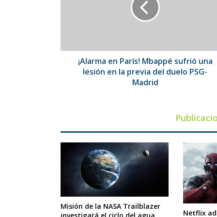
sufrió
una
lesión
en
la
previa
¡Alarma en París! Mbappé sufrió una
del
lesión en la previa del duelo PSG-
duelo
Madrid
PSG-
Madrid
Publicaci
Misión de la NASA Trailblazer
Netflix a
investigará el ciclo del agua