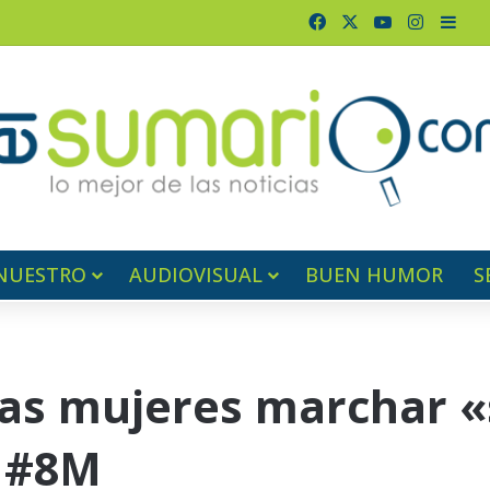
Facebook
X
YouTube
Instagr
Barr
NUESTRO
AUDIOVISUAL
BUEN HUMOR
S
las mujeres marchar «
l #8M