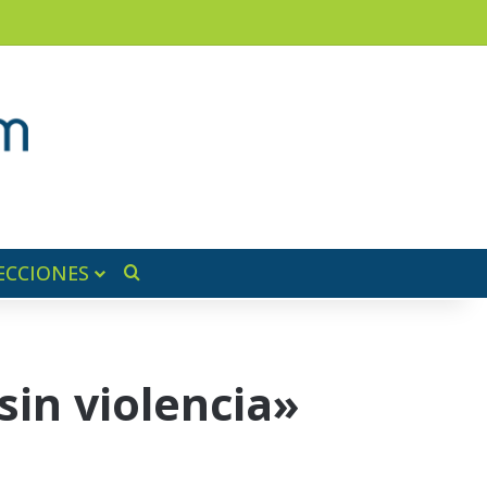
am
a lateral
ECCIONES
Buscar por
sin violencia»