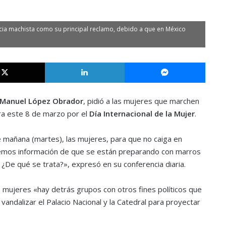
ncia machista como su principal reclamo, debido a que en México
X
LinkedIn
Messe
 Manuel López Obrador
, pidió a las mujeres que marchen
ara este 8 de marzo por el
Día Internacional de la Mujer
.
 mañana (martes), las mujeres, para que no caiga en
nemos información de que se están preparando con marros
 ¿De qué se trata?», expresó en su conferencia diaria.
 mujeres «hay detrás grupos con otros fines políticos que
vandalizar el Palacio Nacional y la Catedral para proyectar