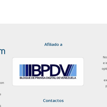
Afiliado a
No
e 
opt
ex
con
e
Contactos
s