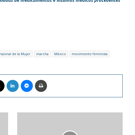
naional de la Mujer
marcha
México
movimiento feminista
book
X
LinkedIn
Messenger
Imprimir
Rubén
Limardo
conquistó
el