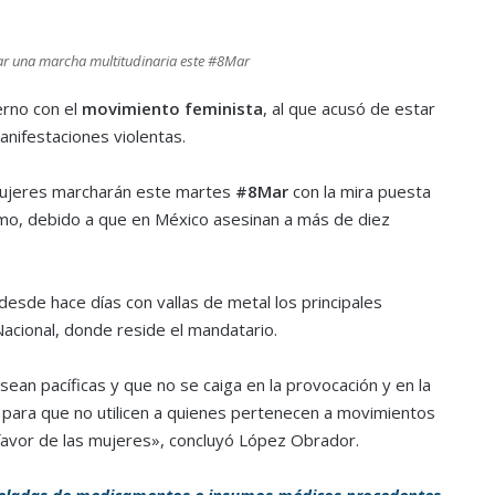
zar una marcha multitudinaria este #8Mar
ierno con el
movimiento feminista
, al que acusó de estar
anifestaciones violentas.
 mujeres marcharán este martes
#8Mar
con la mira puesta
lamo, debido a que en México asesinan a más de diez
desde hace días con vallas de metal los principales
Nacional, donde reside el mandatario.
ean pacíficas y que no se caiga en la provocación y en la
d, para que no utilicen a quienes pertenecen a movimientos
favor de las mujeres», concluyó López Obrador.
neladas de medicamentos e insumos médicos procedentes