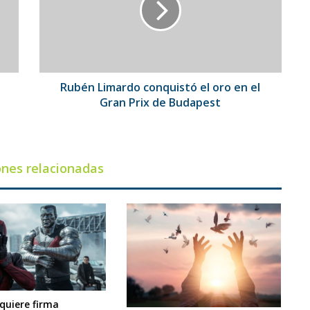
oro
en
el
Gran
Prix
de
Rubén Limardo conquistó el oro en el
Budapest
Gran Prix de Budapest
ones relacionadas
dquiere firma