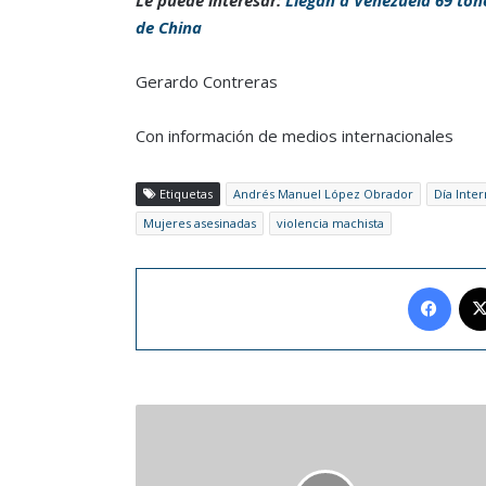
de China
Gerardo Contreras
Con información de medios internacionales
Etiquetas
Andrés Manuel López Obrador
Día Inter
Mujeres asesinadas
violencia machista
Face
¡Alarma
en
París!
Mbappé