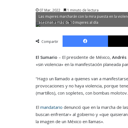
07 Mar, 2022
1 minuto de lectura
Las mujeres marcharán con la mira puesta en la viole
asesinan a más de 10 mujeres al día
Facebook
Compartir
El Sumario
– El presidente de México,
Andrés
«sin violencia» en la manifestación planeada p
“Hago un llamado a quienes van a manifestarse
provocaciones y no haya violencia, porque te
(martillos), con sopletes, con bombas molotov.
El
mandatario
denunció que en la marcha de las
buscan enfrentar» al gobierno y «que quisieran 
la imagen de un México en llamas».