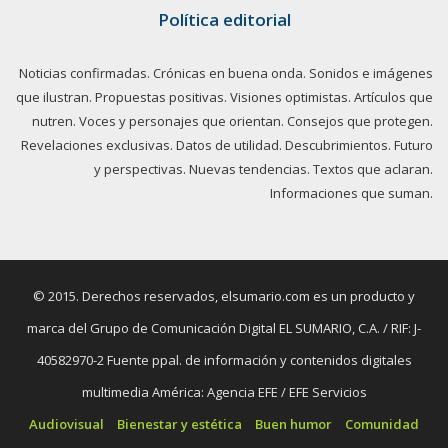
Política editorial
Noticias confirmadas. Crónicas en buena onda. Sonidos e imágenes
que ilustran. Propuestas positivas. Visiones optimistas. Artículos que
nutren. Voces y personajes que orientan. Consejos que protegen.
Revelaciones exclusivas. Datos de utilidad. Descubrimientos. Futuro
y perspectivas. Nuevas tendencias. Textos que aclaran.
Informaciones que suman.
© 2015. Derechos reservados, elsumario.com es un producto y
marca del Grupo de Comunicación Digital EL SUMARIO, C.A. / RIF: J-
40582970-2 Fuente ppal. de información y contenidos digitales
multimedia América: Agencia EFE / EFE Servicios
Audiovisual
Bienestar y estética
Buen humor
Comunidad