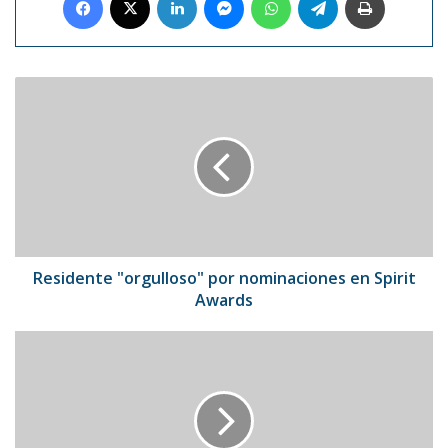
Residente
"orgulloso"
por
nominaciones
en
Spirit
Awards
Residente "orgulloso" por nominaciones en Spirit
Awards
Paris
Hilton
y
Nicole
Richie,
juntas