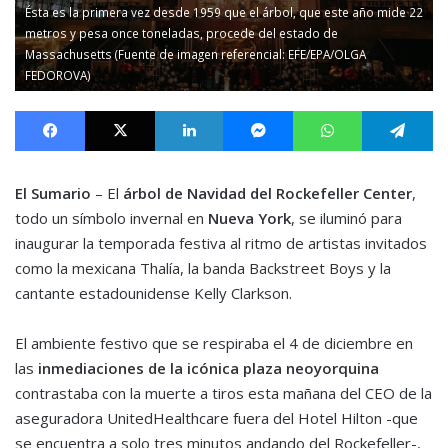
Ésta es la primera vez desde 1959 que el árbol, que este año mide 22
metros y pesa once toneladas, procede del estado de
Massachusetts (Fuente de imagen referencial: EFE/EPA/OLGA
FEDOROVA)
Facebook
X
LinkedIn
Messenger
WhatsApp
Te
El Sumario
– El
árbol de Navidad del Rockefeller Center
,
todo un símbolo invernal en
Nueva York
, se iluminó para
inaugurar la temporada festiva al ritmo de artistas invitados
como la mexicana Thalía, la banda Backstreet Boys y la
cantante estadounidense Kelly Clarkson.
El ambiente festivo que se respiraba el 4 de diciembre en
las
inmediaciones de la icónica plaza neoyorquina
contrastaba con la muerte a tiros esta mañana del CEO de la
aseguradora UnitedHealthcare fuera del Hotel Hilton -que
se encuentra a solo tres minutos andando del Rockefeller-,