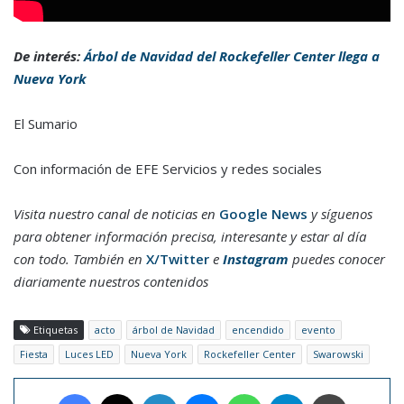
De interés:
Árbol de Navidad del Rockefeller Center llega a
Nueva York
El Sumario
Con información de EFE Servicios y redes sociales
Visita nuestro canal de noticias en
Google News
y síguenos
para obtener información precisa, interesante y estar al día
con todo. También en
X/Twitter
e
Instagram
puedes conocer
diariamente nuestros contenidos
Etiquetas
acto
árbol de Navidad
encendido
evento
Fiesta
Luces LED
Nueva York
Rockefeller Center
Swarowski
Facebook
X
LinkedIn
Messenger
WhatsApp
Telegram
Imprimir