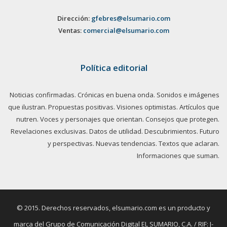
Dirección:
gfebres@elsumario.com
Ventas:
comercial@elsumario.com
Política editorial
Noticias confirmadas. Crónicas en buena onda. Sonidos e imágenes
que ilustran. Propuestas positivas. Visiones optimistas. Artículos que
nutren. Voces y personajes que orientan. Consejos que protegen.
Revelaciones exclusivas. Datos de utilidad. Descubrimientos. Futuro
y perspectivas. Nuevas tendencias. Textos que aclaran.
Informaciones que suman.
© 2015. Derechos reservados, elsumario.com es un producto y
marca del Grupo de Comunicación Digital EL SUMARIO, C.A. / RIF: J-