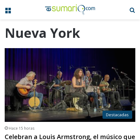
Menú
B
Nueva York
Destacadas
Hace 15 horas
Celebran a Louis Armstrong, el músico que