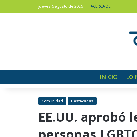
jueves 6 agosto de 2026
ACERCA DE
INICIO
LO 
Comunidad
Destacadas
EE.UU. aprobó l
personas LGBT