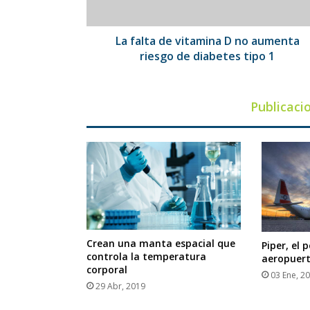
riesgo
de
diabetes
La falta de vitamina D no aumenta
tipo
riesgo de diabetes tipo 1
1
Publicaci
Crean una manta espacial que
Piper, el 
controla la temperatura
aeropuert
corporal
03 Ene, 2
29 Abr, 2019