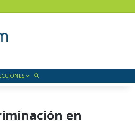
am
a lateral
ECCIONES
Buscar por
riminación en