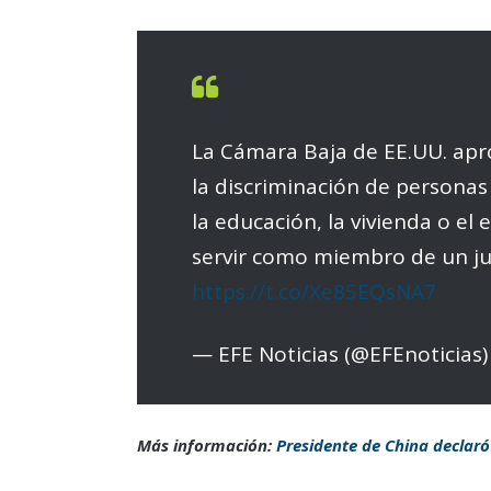
La Cámara Baja de EE.UU. apr
la discriminación de persona
la educación, la vivienda o el 
servir como miembro de un ju
https://t.co/Xe85EQsNA7
— EFE Noticias (@EFEnoticias
Más información:
Presidente de China declaró 