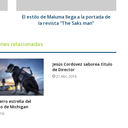
portada
de
la
El estilo de Maluma llega a la portada de
revista
la revista “The Saks man”
“The
Saks
man”
ones relacionadas
Jesús Cordovez saborea título
de Director
27 Abr, 2016
perro estrella del
o de Michigan
018