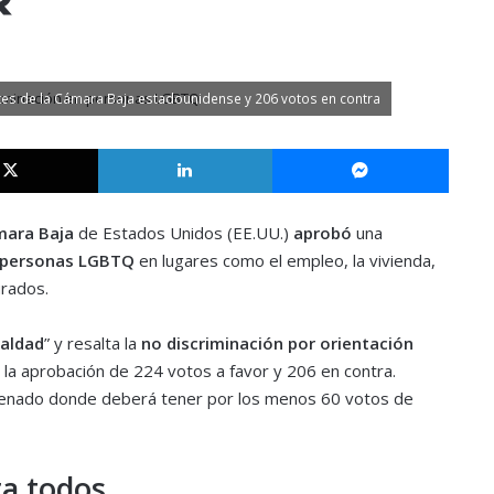
ntes de la Cámara Baja estadounidense y 206 votos en contra
X
LinkedIn
Messe
ara Baja
de Estados Unidos (EE.UU.)
aprobó
una
e personas LGBTQ
en lugares como el empleo, la vivienda,
urados.
ualdad
” y resalta la
no discriminación por orientación
o la aprobación de 224 votos a favor y 206 en contra.
Senado donde deberá tener por los menos 60 votos de
ra todos