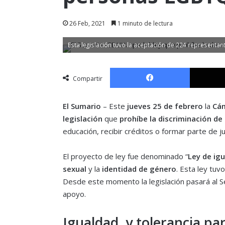
26 Feb, 2021
1 minuto de lectura
Esta legislación tuvo la aceptación de 224 representa
Facebook
Compartir
El Sumario
– Este
jueves 25 de febrero
la
Cám
legislación
que
prohíbe la discriminación d
educación, recibir créditos o formar parte de j
El proyecto de ley fue denominado “
Ley de ig
sexual
y la
identidad de género
. Esta ley tuv
Desde este momento la legislación pasará al 
apoyo.
Igualdad y tolerancia pa