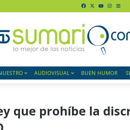
Facebook
X
YouTube
Instagr
Barr
NUESTRO
AUDIOVISUAL
BUEN HUMOR
S
ey que prohíbe la disc
Q