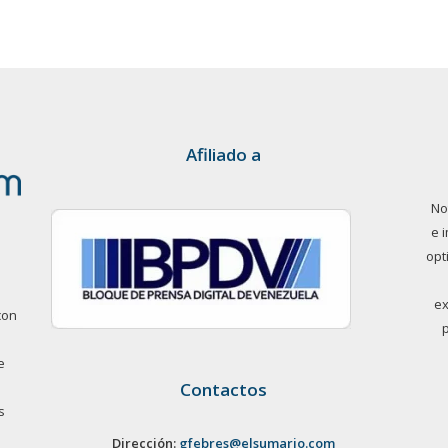
Afiliado a
No
e 
opt
ex
con
e
Contactos
s
Dirección:
gfebres@elsumario.com