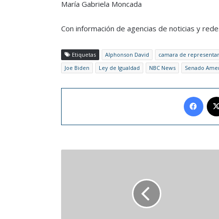
María Gabriela Moncada
Con información de agencias de noticias y rede
Etiquetas
Alphonson David
camara de representa
Joe Biden
Ley de Igualdad
NBC News
Senado Amer
Face
La
falta
de
vitamina
D
no
aumenta