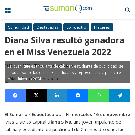
Menú
B
Comunidad
Destacadas
Lo nuestro
Placeres
Diana Silva resultó ganadora
en el Miss Venezuela 2022
17 Nov, 2022
2 minutos de lectura
La joven, que es tripulante de cabina y estudiante de publicidad, se
impuso sobre las otras 23 candidatas y representará al país en el
Miss Universo 2024
Facebook
X
LinkedIn
Messenger
WhatsApp
Te
El Sumario
/
Espectáculos
– El
miércoles 16 de noviembre
Miss Distrito Capital
Diana Silva
, una joven tripulante de
cabina y estudiante de publicidad de 25 años de edad, fue