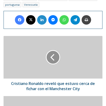
portuguesa
Venezuela
Facebook
X
LinkedIn
Messenger
WhatsApp
Telegram
Imprimir
Cristiano
Ronaldo
reveló
que
estuvo
cerca
de
fichar
con
el
Cristiano Ronaldo reveló que estuvo cerca de
Manchester
fichar con el Manchester City
City
Bazar
navideño