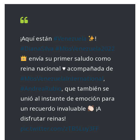
¡Aquí están
#Venezuela
!
#DianaSilva
#MissVenezuela2022
envía su primer saludo como
reina nacional
♥️
acompañada de
#MissVenezuelaInternational
,
#AndreaRubio
, que también se
unió al instante de emoción para
un recuerdo invaluable
¡A
disfrutar reinas!
pic.twitter.com/zTBSLuy3FF