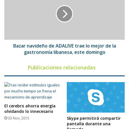
de
ADALIVE
trae
lo
mejor
de
la
gastronomía
Bazar navideño de ADALIVE trae lo mejor de la
libanesa,
gastronomía libanesa, este domingo
este
domingo
Publicaciones relacionadas
El cerebro ahorra energía
olvidando lo innecesario
Skype permitirá compartir
03 Nov, 2015
pantalla durante una