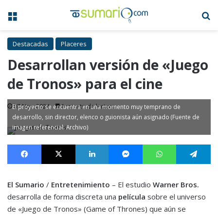
Menú
B
Destacadas
Placeres
Desarrollan versión de «Juego
de Tronos» para el cine
07 Nov, 2024
1 minuto de lectura
El proyecto se encuentra en una momento muy temprano de
desarrollo, sin director, elenco o guionista aún asignado (Fuente de
imagen referencial: Archivo)
Facebook
X
LinkedIn
Messenger
WhatsApp
Te
El Sumario
/
Entretenimiento
– El estudio
Warner Bros.
desarrolla de forma discreta una
película
sobre el universo
de «Juego de Tronos» (Game of Thrones) que aún se