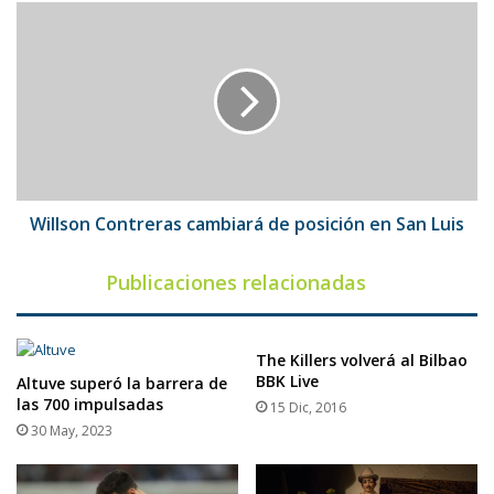
Willson
Contreras
cambiará
de
posición
en
San
Luis
Willson Contreras cambiará de posición en San Luis
Publicaciones relacionadas
The Killers volverá al Bilbao
BBK Live
Altuve superó la barrera de
las 700 impulsadas
15 Dic, 2016
30 May, 2023