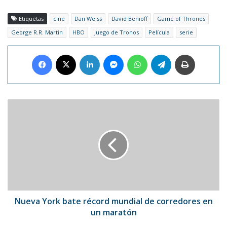
Etiquetas
cine
Dan Weiss
David Benioff
Game of Thrones
George R.R. Martin
HBO
Juego de Tronos
Película
serie
Facebook
X
LinkedIn
Messenger
WhatsApp
Telegram
Imprimir
Nueva
York
bate
récord
mundial
de
corredores
en
un
maratón
Nueva York bate récord mundial de corredores en
un maratón