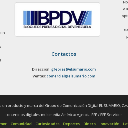
No
e 
opt
ex
con
e
Contactos
s
Dirección:
gfebres@elsumario.com
Ventas:
comercial@elsumario.com
un producto y marca del Grupo de Comunicación Digital EL SUMARIO, C.A. / 
contenidos digitales multimedia América: Agencia EFE / EFE Servicios
umor
Comunidad
Curiosidades
Deportes
Dinero
Innovación
Le