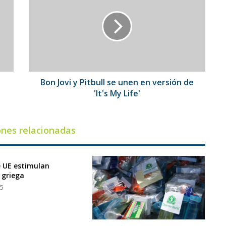
y
Pitbull
se
unen
en
versión
de
'It's
a
Bon Jovi y Pitbull se unen en versión de
My
'It's My Life'
Life'
ones relacionadas
 UE estimulan
 griega
15