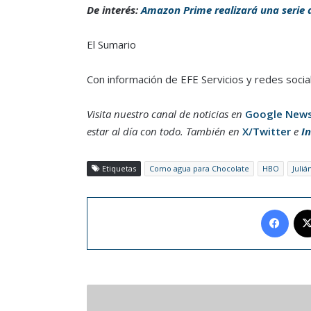
De interés:
Amazon Prime realizará una serie d
El Sumario
Con información de EFE Servicios y redes socia
Visita nuestro canal de noticias en
Google New
estar al día con todo. También en
X/Twitter
e
I
Etiquetas
Como agua para Chocolate
HBO
Juliá
Face
Misión
espacial