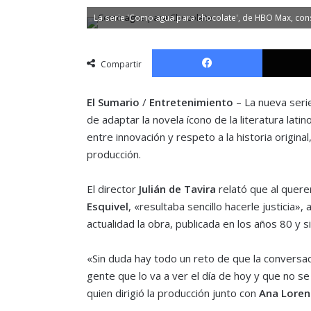
La serie 'Como agua para chocolate', de HBO Max, cons
Facebook
Compartir
El Sumario
/
Entretenimiento
– La nueva seri
de adaptar la novela ícono de la literatura la
entre innovación y respeto a la historia origin
producción.
El director
Julián de Tavira
relató que al quere
Esquivel
, «resultaba sencillo hacerle justicia»
actualidad la obra, publicada en los años 80 y si
«Sin duda hay todo un reto de que la conversa
gente que lo va a ver el día de hoy y que no s
quien dirigió la producción junto con
Ana Loren