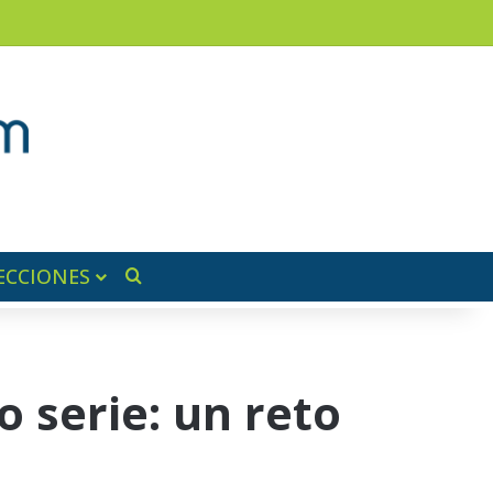
am
a lateral
ECCIONES
Buscar por
 serie: un reto