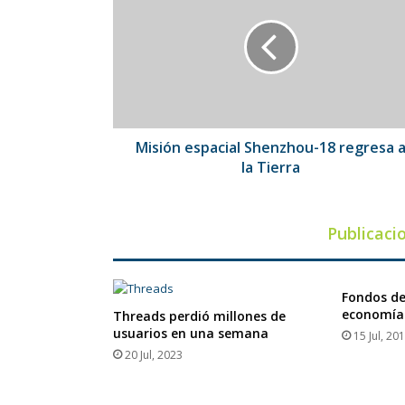
Shenzhou-
18
regresa
a
la
Tierra
Misión espacial Shenzhou-18 regresa 
la Tierra
Publicaci
Fondos de
economía
Threads perdió millones de
usuarios en una semana
15 Jul, 20
20 Jul, 2023