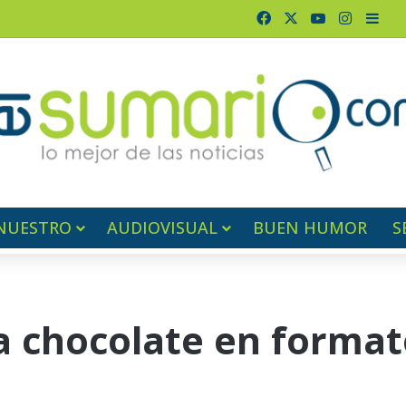
Facebook
X
YouTube
Instagr
Barr
NUESTRO
AUDIOVISUAL
BUEN HUMOR
S
 chocolate en formato