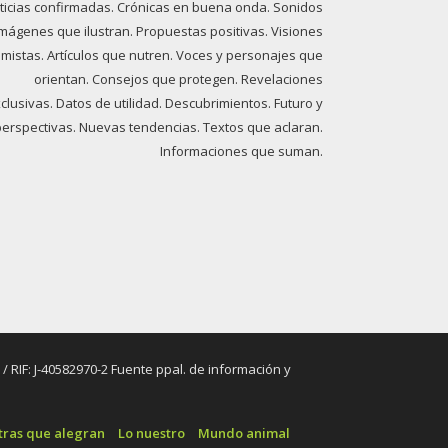
ticias confirmadas. Crónicas en buena onda. Sonidos
imágenes que ilustran. Propuestas positivas. Visiones
imistas. Artículos que nutren. Voces y personajes que
orientan. Consejos que protegen. Revelaciones
clusivas. Datos de utilidad. Descubrimientos. Futuro y
perspectivas. Nuevas tendencias. Textos que aclaran.
Informaciones que suman.
RIF: J-40582970-2 Fuente ppal. de información y
tras que alegran
Lo nuestro
Mundo animal