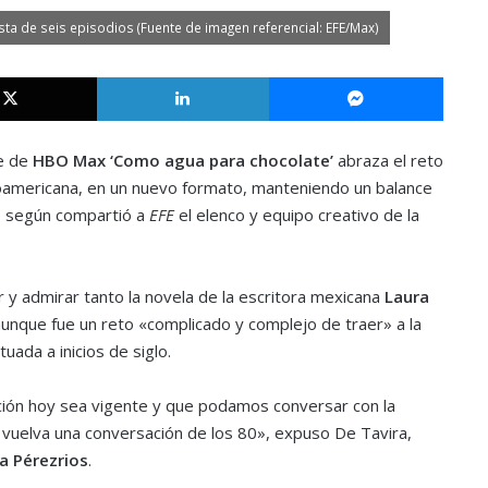
ta de seis episodios (Fuente de imagen referencial: EFE/Max)
X
LinkedIn
Messe
e de
HBO Max ‘Como agua para chocolate’
abraza el reto
tinoamericana, en un nuevo formato, manteniendo un balance
al, según compartió a
EFE
el elenco y equipo creativo de la
r y admirar tanto la novela de la escritora mexicana
Laura
, aunque fue un reto «complicado y complejo de traer» a la
tuada a inicios de siglo.
ción hoy sea vigente y que podamos conversar con la
e vuelva una conversación de los 80», expuso De Tavira,
a Pérezrios
.