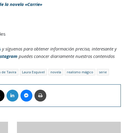
e la novela «Carrie»
les
s
y síguenos para obtener información precisa, interesante y
nstagram
puedes conocer diariamente nuestros contenidos
n de Tavira
Laura Esquivel
novela
realismo mágico
serie
book
X
LinkedIn
Messenger
Imprimir
Bon
Jovi