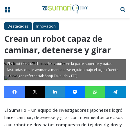
Menú
B
Destacadas
Innovación
Crean un robot capaz de
caminar, detenerse y girar
26 Ene, 2024
1 minuto de lectura
El robot tiene una base de espuma en la parte superior y patas
lastradas que le ayudan a mantenerse erguido bajo el agua (Fuente
de imagen referencial: Shoji Takeuchi / EFE)
Facebook
X
LinkedIn
Messenger
WhatsApp
Te
El Sumario
– Un equipo de investigadores japoneses logró
hacer caminar, detenerse y girar con movimientos precisos
a un
robot de dos patas compuesto de tejidos rígidos y