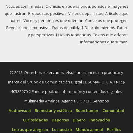
Noticias confirmadas. Crónicas en buena onda. Sonidos e imágenes
que ilustran. Propuestas positivas. Visiones optimistas. Artículos que
nutren. Voces y personajes que orientan. Consejos que protegen.
Revelaciones exclusivas. Datos de utilidad. Descubrimientos. Futuro
y perspectivas. Nuevas tendencias. Textos que aclaran.
Informaciones que suman.
© 2015. Derechos reservados, elsumario.com es un producto y
marca del Grupo de Comunicación Digital EL SUMARIO, C.A. / RIF: J-
40582970-2 Fuente ppal. de información y contenidos digitales
multimedia América: Agencia EFE / EFE Servicios
Audiovisual
Bienestar y estética
Buen humor
Comunidad
Curiosidades
Deportes
Dinero
Innovación
Letras que alegran
Lo nuestro
Mundo animal
Perfiles