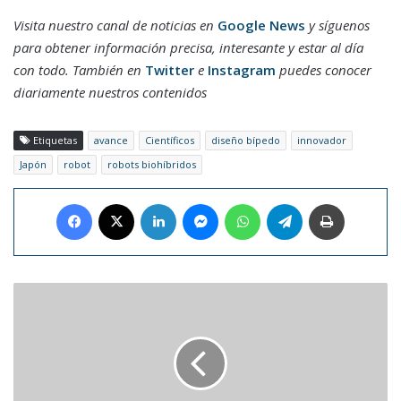
Visita nuestro canal de noticias en
Google News
y síguenos
para obtener información precisa, interesante y estar al día
con todo. También en
Twitter
e
Instagram
puedes conocer
diariamente nuestros contenidos
Etiquetas
avance
Científicos
diseño bípedo
innovador
Japón
robot
robots biohíbridos
Facebook
X
LinkedIn
Messenger
WhatsApp
Telegram
Imprimir
Nuevo
Nuncio
Apostólico
de
Japón
es