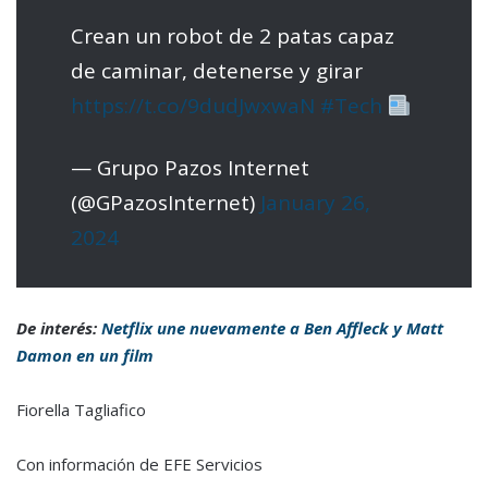
Crean un robot de 2 patas capaz
de caminar, detenerse y girar
https://t.co/9dudJwxwaN
#Tech
— Grupo Pazos Internet
(@GPazosInternet)
January 26,
2024
De interés:
Netflix une nuevamente a Ben Affleck y Matt
Damon en un film
Fiorella Tagliafico
Con información de EFE Servicios