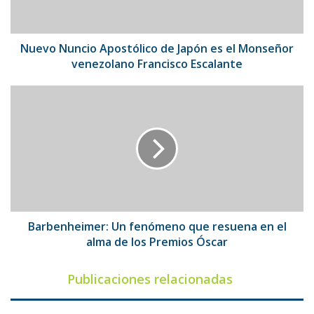
el
Monseñor
venezolano
Francisco
Nuevo Nuncio Apostólico de Japón es el Monseñor
Escalante
venezolano Francisco Escalante
Barbenheimer:
Un
fenómeno
que
resuena
en
el
alma
de
los
Barbenheimer: Un fenómeno que resuena en el
Premios
alma de los Premios Óscar
Óscar
Publicaciones relacionadas