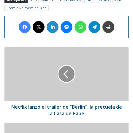
Premio Relevista del Año
Facebook
X
LinkedIn
Messenger
WhatsApp
Telegram
Imprimir
Netflix
lanzó
el
trailer
de
"Berlín",
la
precuela
de
"La
Netflix lanzó el trailer de "Berlín", la precuela de
Casa
"La Casa de Papel"
de
Papel"
La
NASA