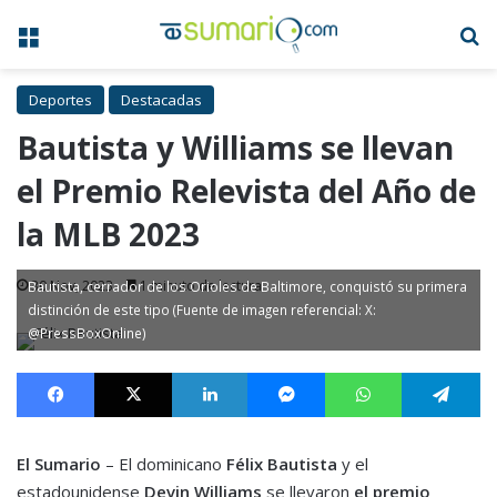
Menú
B
Deportes
Destacadas
Bautista y Williams se llevan
el Premio Relevista del Año de
la MLB 2023
30 Nov, 2023
1 minuto de lectura
Bautista, cerrador de los Orioles de Baltimore, conquistó su primera
distinción de este tipo (Fuente de imagen referencial: X:
@PressBoxOnline)
Facebook
X
LinkedIn
Messenger
WhatsApp
Te
El Sumario
– El dominicano
Félix Bautista
y el
estadounidense
Devin Williams
se llevaron
el premio