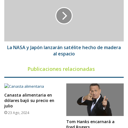
y
Japón
lanzarán
satélite
hecho
de
madera
al
La NASA y Japón lanzarán satélite hecho de madera
espacio
al espacio
Publicaciones relacionadas
Canasta alimentaria en
dólares bajó su precio en
julio
23 Ago, 2024
Tom Hanks encarnará a
Fred Rogers