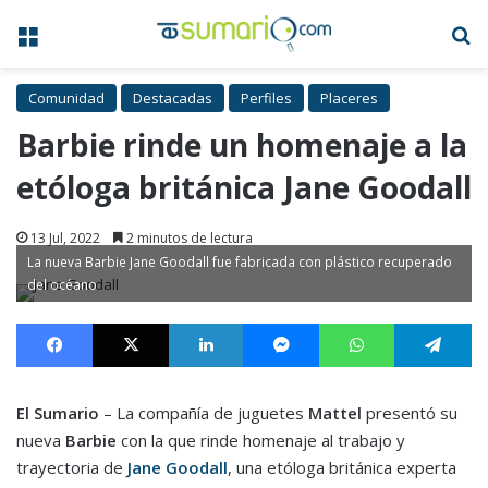
Menú
B
Comunidad
Destacadas
Perfiles
Placeres
Barbie rinde un homenaje a la
etóloga británica Jane Goodall
13 Jul, 2022
2 minutos de lectura
La nueva Barbie Jane Goodall fue fabricada con plástico recuperado
del océano
Facebook
X
LinkedIn
Messenger
WhatsApp
Te
El Sumario
– La compañía de juguetes
Mattel
presentó su
nueva
Barbie
con la que rinde homenaje al trabajo y
trayectoria de
Jane Goodall
, una etóloga británica experta