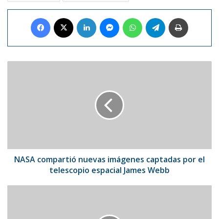
Facebook
X
LinkedIn
Messenger
WhatsApp
Telegram
Imprimir
NASA
compartió
nuevas
imágenes
captadas
por
el
telescopio
espacial
James
NASA compartió nuevas imágenes captadas por el
Webb
telescopio espacial James Webb
Barça
y
Leeds