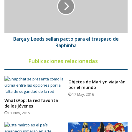
sellan
pacto
para
el
traspaso
de
Raphinha
Barça y Leeds sellan pacto para el traspaso de
Raphinha
Publicaciones relacionadas
Objetos de Marilyn viajarán
por el mundo
17 May, 2016
WhatsApp: la red favorita
de los jóvenes
01 Nov, 2015