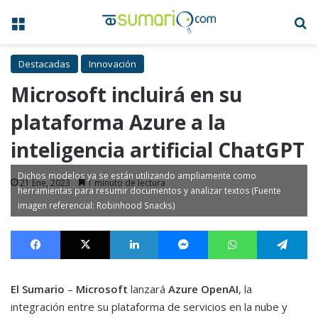
Menú
B
Destacadas
Innovación
Microsoft incluirá en su
plataforma Azure a la
inteligencia artificial ChatGPT
Dichos modelos ya se están utilizando ampliamente como
21 Ene, 2023
1 minuto de lectura
herramientas para resumir documentos y analizar textos (Fuente
imagen referencial: Robinhood Snacks)
Facebook
X
LinkedIn
Messenger
WhatsApp
Te
El Sumario
–
Microsoft
lanzará
Azure OpenAI
, la
integración entre su plataforma de servicios en la nube y