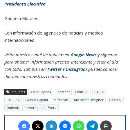
Presidenta Ejecutiva
Gabriela Morales
Con información de agencias de noticias y medios
internacionales
Visita nuestro canal de noticias en
Google News
y síguenos
para obtener información precisa, interesante y estar al día
con todo. También en
Twitter
e
Instagram
puedes conocer
diariamente nuestros contenidos
Etiquetas
Azure OpenAI
chatbot
ChatGPT
DALL-E
DALL-E 2
GitHub Copilot
Microsoft
Microsoft Designer
Open AI
Outlook
PowerPoint
Word
Facebook
X
LinkedIn
Messenger
WhatsApp
Telegram
Imprimir