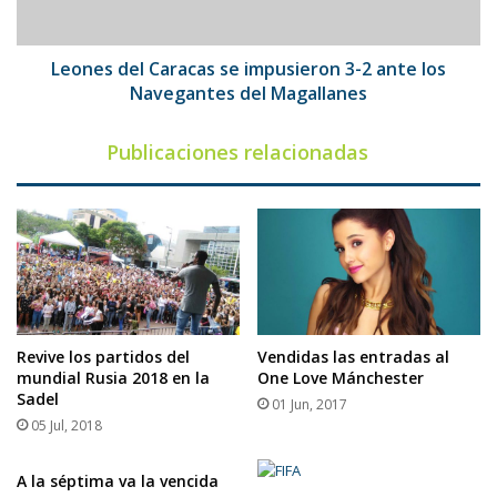
ante
los
Navegantes
Leones del Caracas se impusieron 3-2 ante los
del
Navegantes del Magallanes
Magallanes
Publicaciones relacionadas
Revive los partidos del
Vendidas las entradas al
mundial Rusia 2018 en la
One Love Mánchester
Sadel
01 Jun, 2017
05 Jul, 2018
A la séptima va la vencida