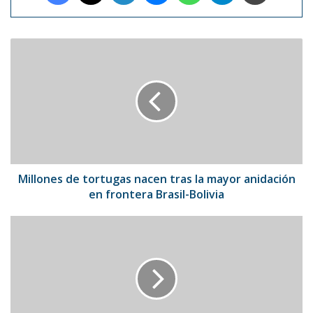
Millones
de
tortugas
nacen
tras
la
mayor
anidación
en
frontera
Millones de tortugas nacen tras la mayor anidación
Brasil-
en frontera Brasil-Bolivia
Bolivia
Leones
del
Caracas
se
impusieron
3-
2