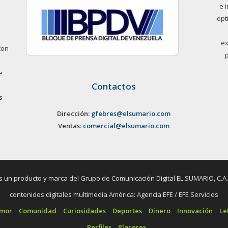
e 
opt
ex
con
e
Contactos
s
Dirección:
gfebres@elsumario.com
Ventas:
comercial@elsumario.com
un producto y marca del Grupo de Comunicación Digital EL SUMARIO, C.A. / 
contenidos digitales multimedia América: Agencia EFE / EFE Servicios
umor
Comunidad
Curiosidades
Deportes
Dinero
Innovación
Le
Perfiles
Placeres