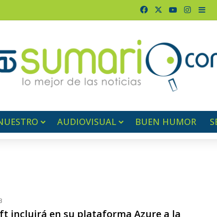
Facebook
X
YouTube
Instag
Bar
NUESTRO
AUDIOVISUAL
BUEN HUMOR
S
3
t incluirá en su plataforma Azure a la