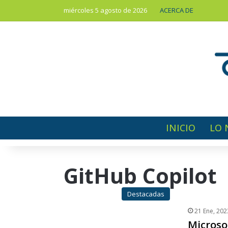
miércoles 5 agosto de 2026
ACERCA DE
INICIO
LO 
GitHub Copilot
Destacadas
21 Ene, 202
Microsof