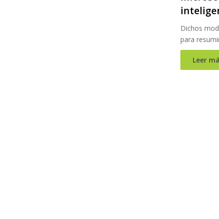
intelige
Dichos mode
para resumi
Leer má