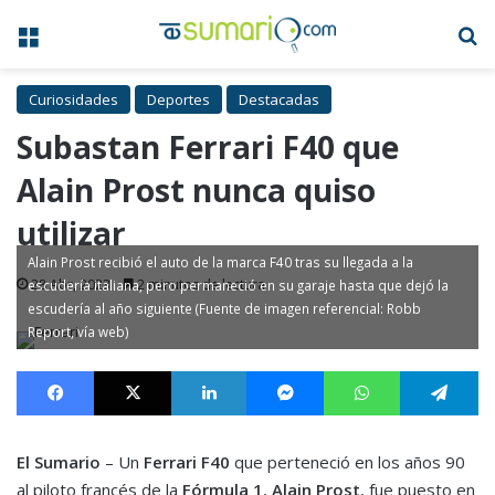
Menú
B
Curiosidades
Deportes
Destacadas
Subastan Ferrari F40 que
Alain Prost nunca quiso
utilizar
Alain Prost recibió el auto de la marca F40 tras su llegada a la
28 Abr, 2023
2 minutos de lectura
escudería italiana, pero permaneció en su garaje hasta que dejó la
escudería al año siguiente (Fuente de imagen referencial: Robb
Report, vía web)
Facebook
X
LinkedIn
Messenger
WhatsApp
Te
El Sumario
– Un
Ferrari F40
que perteneció en los años 90
al piloto francés de la
Fórmula 1
,
Alain Prost
, fue puesto en