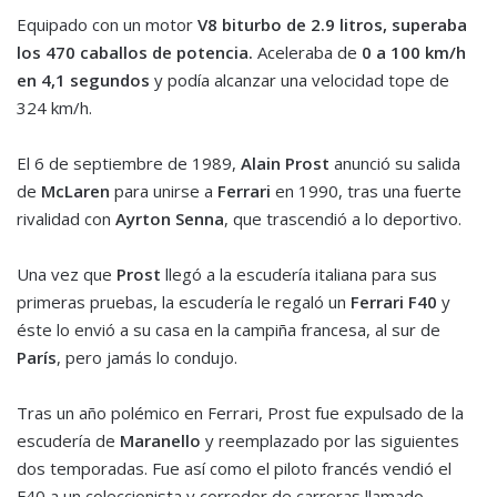
Equipado con un motor
V8 biturbo de 2.9 litros, superaba
los 470 caballos de potencia.
Aceleraba de
0 a 100 km/h
en 4,1 segundos
y podía alcanzar una velocidad tope de
324 km/h.
El 6 de septiembre de 1989,
Alain Prost
anunció su salida
de
McLaren
para unirse a
Ferrari
en 1990, tras una fuerte
rivalidad con
Ayrton Senna
, que trascendió a lo deportivo.
Una vez que
Prost
llegó a la escudería italiana para sus
primeras pruebas, la escudería le regaló un
Ferrari F40
y
éste lo envió a su casa en la campiña francesa, al sur de
París
, pero jamás lo condujo.
Tras un año polémico en Ferrari, Prost fue expulsado de la
escudería de
Maranello
y reemplazado por las siguientes
dos temporadas. Fue así como el piloto francés vendió el
F40 a un coleccionista y corredor de carreras llamado