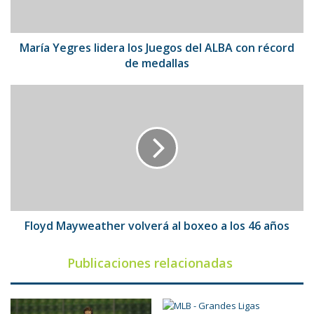
ALBA
con
récord
de
María Yegres lidera los Juegos del ALBA con récord
medallas
de medallas
Floyd
Mayweather
volverá
al
boxeo
a
los
46
años
Floyd Mayweather volverá al boxeo a los 46 años
Publicaciones relacionadas