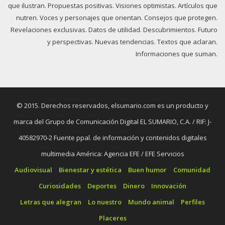
que ilustran. Propuestas positivas. Visiones optimistas. Artículos que
nutren. Voces y personajes que orientan. Consejos que protegen.
Revelaciones exclusivas. Datos de utilidad. Descubrimientos. Futuro
y perspectivas. Nuevas tendencias. Textos que aclaran.
Informaciones que suman.
© 2015. Derechos reservados, elsumario.com es un producto y
marca del Grupo de Comunicación Digital EL SUMARIO, C.A. / RIF: J-
40582970-2 Fuente ppal. de información y contenidos digitales
multimedia América: Agencia EFE / EFE Servicios
Audiovisual
Bienestar y estética
Buen humor
Comunidad
Curiosidades
Deportes
Dinero
Innovación
Letras que alegran
Lo nuestro
Mundo animal
Perfiles
Placeres