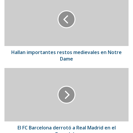
importantes
restos
medievales
en
Notre
Dame
Hallan importantes restos medievales en Notre
Dame
El
FC
Barcelona
derrotó
a
Real
Madrid
en
el
Bernabéu
El FC Barcelona derrotó a Real Madrid en el