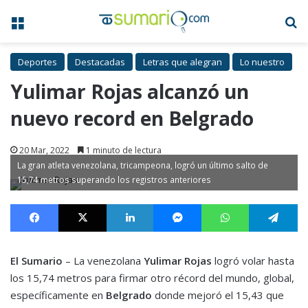
Menú
B
Deportes
Destacadas
Letras que alegran
Lo nuestro
Yulimar Rojas alcanzó un
nuevo record en Belgrado
20 Mar, 2022
1 minuto de lectura
La gran atleta venezolana, tricampeona, logró un último salto de
15,74 metros superando los registros anteriores
Facebook
X
LinkedIn
Messenger
WhatsApp
Te
El Sumario
– La venezolana
Yulimar Rojas
logró volar hasta
los 15,74 metros para firmar otro récord del mundo, global,
específicamente en
Belgrado
donde mejoró el 15,43 que