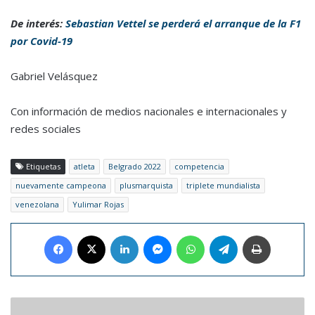
De interés:
Sebastian Vettel se perderá el arranque de la F1
por Covid-19
Gabriel Velásquez
Con información de medios nacionales e internacionales y
redes sociales
Etiquetas
atleta
Belgrado 2022
competencia
nuevamente campeona
plusmarquista
triplete mundialista
venezolana
Yulimar Rojas
Facebook
X
LinkedIn
Messenger
WhatsApp
Telegram
Imprimir
Hallan