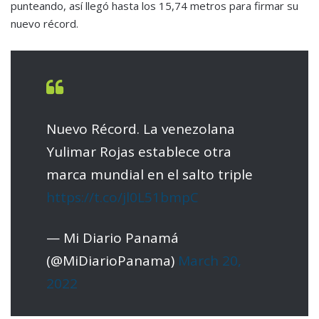
punteando, así llegó hasta los 15,74 metros para firmar su
nuevo récord.
Nuevo Récord. La venezolana
Yulimar Rojas establece otra
marca mundial en el salto triple
https://t.co/jl0L51bmpC
— Mi Diario Panamá
(@MiDiarioPanama)
March 20,
2022