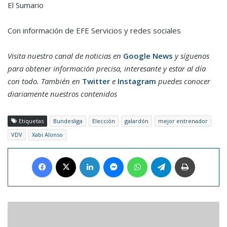
El Sumario
Con información de EFE Servicios y redes sociales
Visita nuestro canal de noticias en
Google News
y síguenos
para obtener información precisa, interesante y estar al día
con todo. También en
Twitter
e
Instagram
puedes conocer
diariamente nuestros contenidos
Etiquetas
Bundesliga
Elección
galardón
mejor entrenador
VDV
Xabi Alonso
Facebook
X
LinkedIn
Messenger
WhatsApp
Telegram
Imprimir
Microsoft
hará