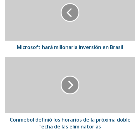
millonaria
inversión
en
Brasil
Microsoft hará millonaria inversión en Brasil
Conmebol
definió
los
horarios
de
la
próxima
doble
fecha
de
Conmebol definió los horarios de la próxima doble
las
fecha de las eliminatorias
eliminatorias