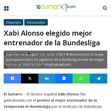
Menú
B
Deportes
Destacadas
Xabi Alonso elegido mejor
entrenador de la Bundesliga
27 Sep, 2024
1 minuto de lectura
El premio fue otorgado tras recibir el 84,1 % de la votación, en la que
participaron todos los jugadores de la Bundesliga (Fuente de imagen
referencial: EFE/EPA/CHRISTOPHER NEUNDORF)
Facebook
X
LinkedIn
Messenger
WhatsApp
Te
El Sumario
– El técnico español
Xabi Alonso
fue
galardonado con el
premio al mejor entrenador de la
temporada en Bundesliga
por el sindicato de futbolistas