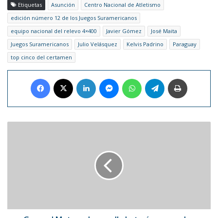
Etiquetas
Asunción
Centro Nacional de Atletismo
edición número 12 de los Juegos Suramericanos
equipo nacional del relevo 4×400
Javier Gómez
José Maita
Juegos Suramericanos
Julio Velásquez
Kelvis Padrino
Paraguay
top cinco del certamen
Facebook
X
LinkedIn
Messenger
WhatsApp
Telegram
Imprimir
General
Motors
desarrolla
baterías
y
paneles
solares