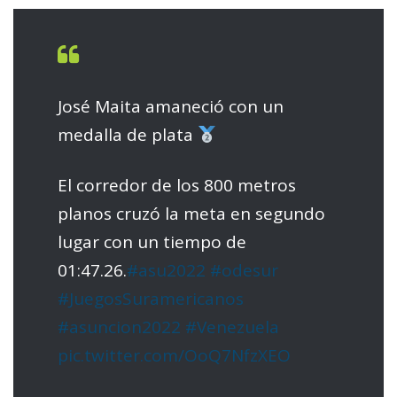
José Maita amaneció con un
medalla de plata
El corredor de los 800 metros
planos cruzó la meta en segundo
lugar con un tiempo de
01:47.26.
#asu2022
#odesur
#JuegosSuramericanos
#asuncion2022
#Venezuela
pic.twitter.com/OoQ7NfzXEO