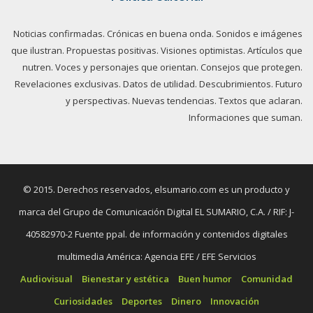
Noticias confirmadas. Crónicas en buena onda. Sonidos e imágenes
que ilustran. Propuestas positivas. Visiones optimistas. Artículos que
nutren. Voces y personajes que orientan. Consejos que protegen.
Revelaciones exclusivas. Datos de utilidad. Descubrimientos. Futuro
y perspectivas. Nuevas tendencias. Textos que aclaran.
Informaciones que suman.
© 2015. Derechos reservados, elsumario.com es un producto y
marca del Grupo de Comunicación Digital EL SUMARIO, C.A. / RIF: J-
40582970-2 Fuente ppal. de información y contenidos digitales
multimedia América: Agencia EFE / EFE Servicios
Audiovisual
Bienestar y estética
Buen humor
Comunidad
Curiosidades
Deportes
Dinero
Innovación