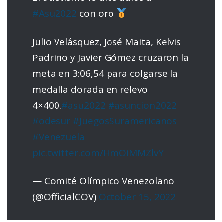
#Asu2022
con oro
Julio Velásquez, José Maita, Kelvis
Padrino y Javier Gómez cruzaron la
meta en 3:06,54 para colgarse la
medalla dorada en relevo
4×400.
#asu2022
#asuncion2022
#odesur
#JuegosSuramericanos
#Venezuela
pic.twitter.com/HmOiMMZlvY
— Comité Olímpico Venezolano
(@OfficialCOV)
October 15, 2022