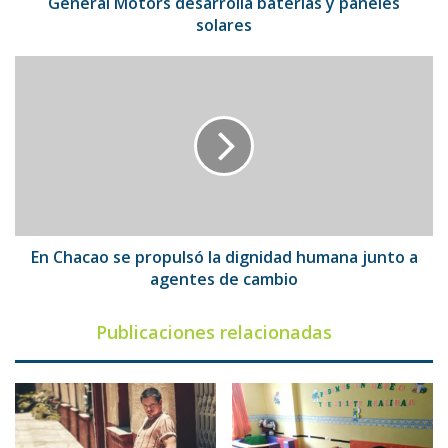
General Motors desarrolla baterías y paneles
solares
En
Chacao
se
propulsó
la
dignidad
humana
junto
a
agentes
En Chacao se propulsó la dignidad humana junto a
de
agentes de cambio
cambio
Publicaciones relacionadas