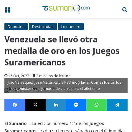
Menú
B
Deportes
Destacadas
Lo nuestro
Venezuela se llevó otra
medalla de oro en los Juegos
Suramericanos
16 Oct, 2022
2 minutos de lectura
Julio Velásquez, José Maita, Kelvis Padrino y Javier Gómez fueron los
protagonistas de la jornada de cierre para el atletismo
Facebook
X
LinkedIn
Messenger
WhatsApp
Te
El Sumario
– La edición número 12 de los
Juegos
Suramericanos
llegó a su fin este sábado con el último día