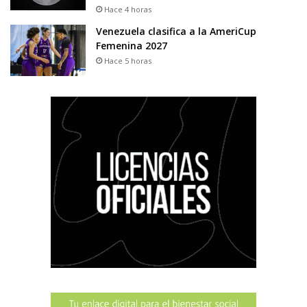
Hace 4 horas
Venezuela clasifica a la AmeriCup
Femenina 2027
Hace 5 horas