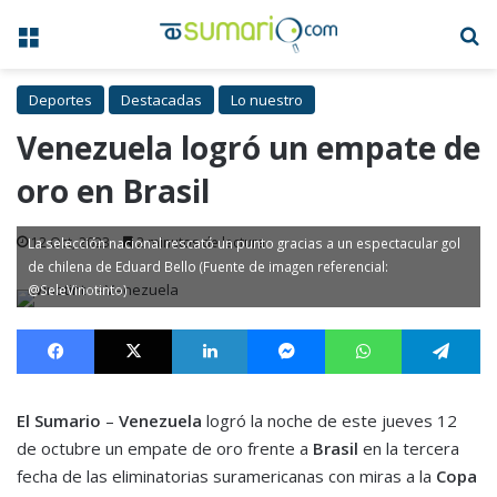
Menú
B
Deportes
Destacadas
Lo nuestro
Venezuela logró un empate de
oro en Brasil
12 Oct, 2023
2 minutos de lectura
La selección nacional rescató un punto gracias a un espectacular gol
de chilena de Eduard Bello (Fuente de imagen referencial:
@SeleVinotinto)
Facebook
X
LinkedIn
Messenger
WhatsApp
Te
El Sumario
–
Venezuela
logró la noche de este jueves 12
de octubre un empate de oro frente a
Brasil
en la tercera
fecha de las eliminatorias suramericanas con miras a la
Copa