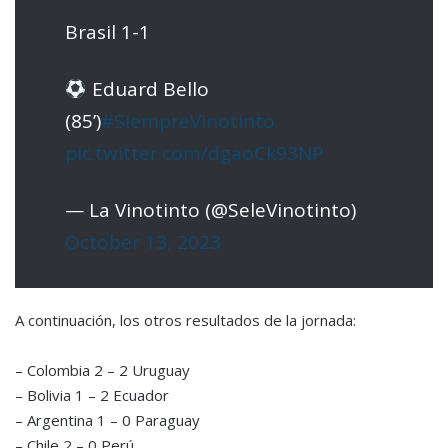
Brasil 1-1
Eduard Bello
(85’)
#SiempreVinotinto
pic.twitter.com/dgaoCk93NP
— La Vinotinto (@SeleVinotinto)
October 13, 2023
A continuación, los otros resultados de la jornada:
– Colombia 2 – 2 Uruguay
– Bolivia 1 – 2 Ecuador
– Argentina 1 – 0 Paraguay
– Chile 2 – 0 Perú