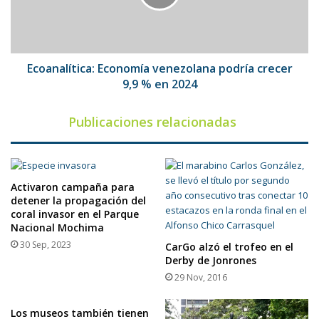
9,9
%
en
2024
Ecoanalítica: Economía venezolana podría crecer
9,9 % en 2024
Publicaciones relacionadas
Activaron campaña para
detener la propagación del
coral invasor en el Parque
Nacional Mochima
30 Sep, 2023
CarGo alzó el trofeo en el
Derby de Jonrones
29 Nov, 2016
Los museos también tienen