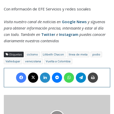
Con información de EFE Servicios y redes sociales
Visita nuestro canal de noticias en
Google News
y síguenos
para obtener información precisa, interesante y estar al día
con todo. También en
Twitter
e
Instagram
puedes conocer
diariamente nuestros contenidos
Etiquetas
ciclismo
Lilibeth Chacon
línea de meta
podio
Valledupar
venezolana
Vuelta a Colombia
Facebook
X
LinkedIn
Messenger
WhatsApp
Telegram
Imprimir
Sheryl
Rubio
reveló
que