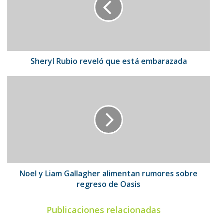
está
embarazada
Sheryl Rubio reveló que está embarazada
Noel
y
Liam
Gallagher
alimentan
rumores
sobre
regreso
de
Oasis
Noel y Liam Gallagher alimentan rumores sobre
regreso de Oasis
Publicaciones relacionadas