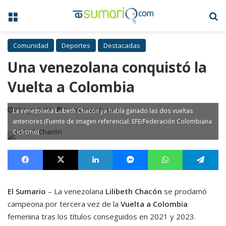
Menú
B
Comunidad
Deportes
Destacadas
Una venezolana conquistó la
Vuelta a Colombia
27 Ago, 2024
1 minuto de lectura
La venezolana Lilibeth Chacón ya había ganado las dos vueltas
anteriores (Fuente de imagen referencial: EFE/Federación Colombiana
Ciclismo)
Facebook
X
LinkedIn
Messenger
WhatsApp
Te
El Sumario
– La venezolana
Lilibeth Chacón
se proclamó
campeona por tercera vez de la
Vuelta a Colombia
femenina tras los títulos conseguidos en 2021 y 2023.