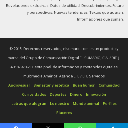
Revelaciones exclusivas. Datos de utilidad. Descubrimientos. Futuro
y perspectivas. Nuevas tendencias. Textos que aclaran.
Informaciones que suman.
© 2015. Derechos reservados, elsumario.com es un producto y
marca del Grupo de Comunicación Digital EL SUMARIO, C.A. / RIF: J-
40582970-2 Fuente ppal. de información y contenidos digitales
multimedia América: Agencia EFE / EFE Servicios
Audiovisual
Bienestar y estética
Buen humor
Comunidad
Curiosidades
Deportes
Dinero
Innovación
Letras que alegran
Lo nuestro
Mundo animal
Perfiles
Placeres