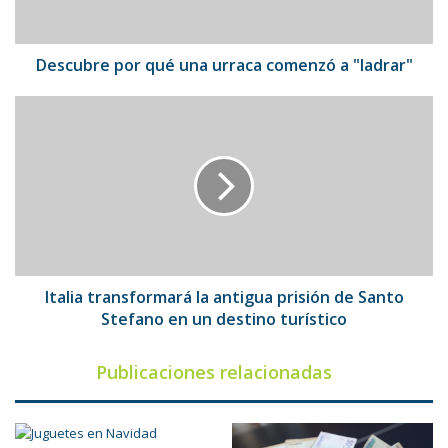
"ladrar"
Descubre por qué una urraca comenzó a "ladrar"
Italia
transformará
la
antigua
prisión
de
Santo
Stefano
en
un
Italia transformará la antigua prisión de Santo
destino
Stefano en un destino turístico
turístico
Publicaciones relacionadas