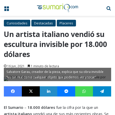
Menú
B
Curiosidades
Destacadas
Placeres
Un artista italiano vendió su
escultura invisible por 18.000
dólares
16 Jun, 2021
1 minuto de lectura
Salvatore Garau, creador de la pieza, explica que su obra invisible
“es tan real como cualquier objeto que podemos ver y tocar”
Facebook
X
LinkedIn
Messenger
WhatsApp
Te
El Sumario
–
18.000 dólares
fue la cifra por la que un
artista italiano
vendió una de sus más recientes obras. Se