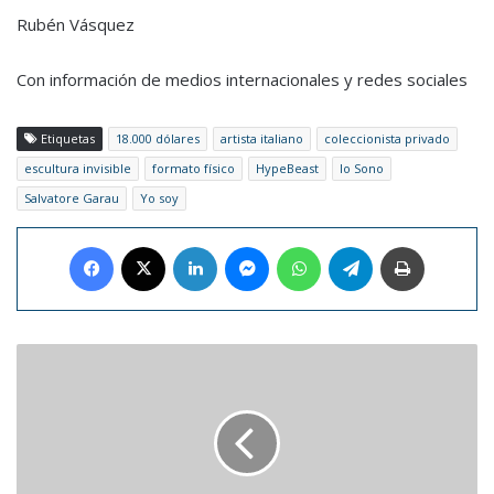
Rubén Vásquez
Con información de medios internacionales y redes sociales
Etiquetas
18.000 dólares
artista italiano
coleccionista privado
escultura invisible
formato físico
HypeBeast
Io Sono
Salvatore Garau
Yo soy
Facebook
X
LinkedIn
Messenger
WhatsApp
Telegram
Imprimir
Descubre
por
qué
una
urraca
comenzó
a