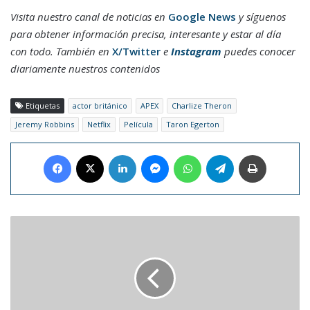
Visita nuestro canal de noticias en
Google News
y síguenos
para obtener información precisa, interesante y estar al día
con todo. También en
X/Twitter
e
Instagram
puedes conocer
diariamente nuestros contenidos
Etiquetas
actor británico
APEX
Charlize Theron
Jeremy Robbins
Netflix
Película
Taron Egerton
Facebook
X
LinkedIn
Messenger
WhatsApp
Telegram
Imprimir
ViX
estrenará
en
diciembre
la
"biopic"
de