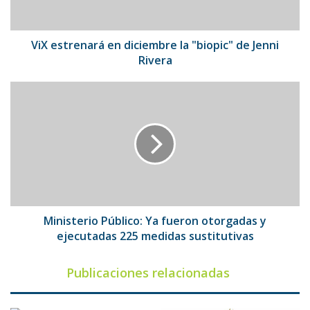
Jenni
Rivera
ViX estrenará en diciembre la "biopic" de Jenni
Rivera
Ministerio
Público:
Ya
fueron
otorgadas
y
ejecutadas
225
medidas
sustitutivas
Ministerio Público: Ya fueron otorgadas y
ejecutadas 225 medidas sustitutivas
Publicaciones relacionadas