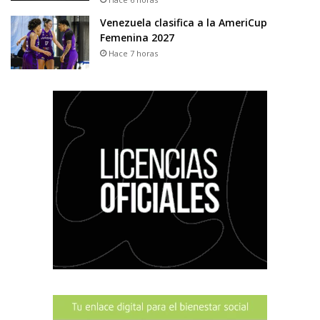
Venezuela clasifica a la AmeriCup
Femenina 2027
Hace 7 horas