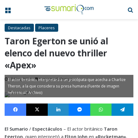
Menú
B
Destacadas
Placeres
Taron Egerton se unió al
elenco del nuevo thriller
«Apex»
17 Nov, 2024
1 minuto de lectura
El actor británico interpretará a un psicópata que acecha a Charlize
Theron, a la que considera su presa humana (Fuente de imagen
referencial: Archivo)
Facebook
X
LinkedIn
Messenger
WhatsApp
Te
El Sumario
/
Espectáculos
– El actor británico
Taron
Egerton
, quien interpretó a
Elton John
en
«Rocketman»
,