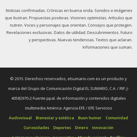
Noticias confirmadas. Crónicas en buena onda. Sonidos e imágenes
que ilustran. Propuestas positivas. Visiones optimistas. Artículos que
nutren. Voces y personajes que orientan. Consejos que protegen.
Revelaciones exclusivas. Datos de utilidad. Descubrimientos. Futuro
y perspectivas. Nuevas tendencias. Textos que aclaran.
Informaciones que suman.
© 2015. Derechos reservados, elsumario.com es un producto y
marca del Grupo de Comunicación Digital EL SUMARIO, C.A. / RIF: J-
40582970-2 Fuente ppal. de información y contenidos digitales
multimedia América: Agencia EFE / EFE Servicios
Audiovisual
Bienestar y estética
Buen humor
Comunidad
Curiosidades
Deportes
Dinero
Innovación