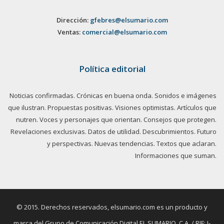
Dirección:
gfebres@elsumario.com
Ventas:
comercial@elsumario.com
Política editorial
Noticias confirmadas. Crónicas en buena onda. Sonidos e imágenes
que ilustran. Propuestas positivas. Visiones optimistas. Artículos que
nutren. Voces y personajes que orientan. Consejos que protegen.
Revelaciones exclusivas. Datos de utilidad. Descubrimientos. Futuro
y perspectivas. Nuevas tendencias. Textos que aclaran.
Informaciones que suman.
© 2015. Derechos reservados, elsumario.com es un producto y
marca del Grupo de Comunicación Digital EL SUMARIO, C.A. / RIF: J-