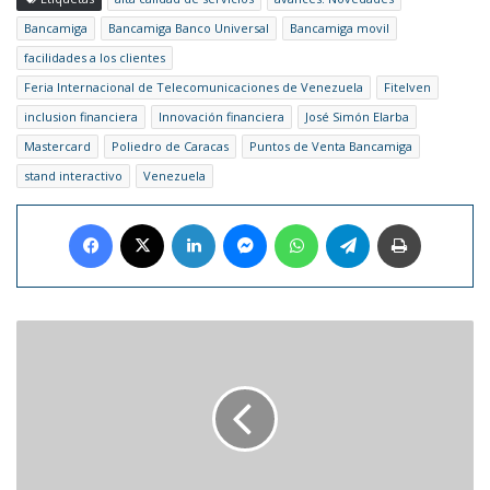
Bancamiga
Bancamiga Banco Universal
Bancamiga movil
facilidades a los clientes
Feria Internacional de Telecomunicaciones de Venezuela
Fitelven
inclusion financiera
Innovación financiera
José Simón Elarba
Mastercard
Poliedro de Caracas
Puntos de Venta Bancamiga
stand interactivo
Venezuela
Facebook
X
LinkedIn
Messenger
WhatsApp
Telegram
Imprimir
Conoce
el
proyecto
que
podría
revelar
cómo