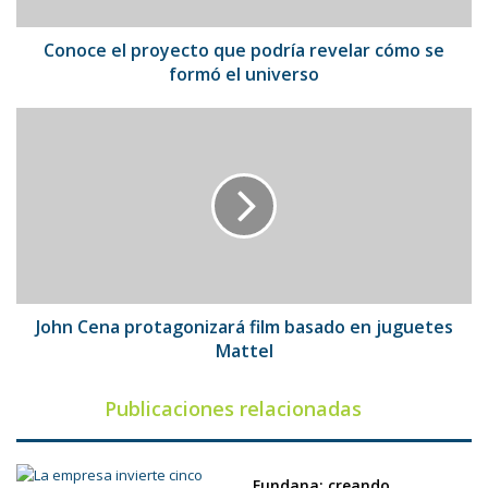
se
formó
el
Conoce el proyecto que podría revelar cómo se
universo
formó el universo
John
Cena
protagonizará
film
basado
en
juguetes
Mattel
John Cena protagonizará film basado en juguetes
Mattel
Publicaciones relacionadas
Fundana: creando