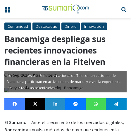
Menú
B
Comunidad
Destacadas
Dinero
Innovación
Bancamiga despliega sus
recientes innovaciones
financieras en la Fitelven
19 Sep, 2024
3 minutos de lectura
Los asistentes a la Feria Internacional de Telecomunicaciones de
Venezuela participan en activaciones de marca y viven la experiencia
de usar tarjetas tokenizadas
Facebook
X
LinkedIn
Messenger
WhatsApp
Te
El Sumario
– Ante el crecimiento de los mercados digitales,
Bancamiga
impulsa métodos de pago que enriquecen la