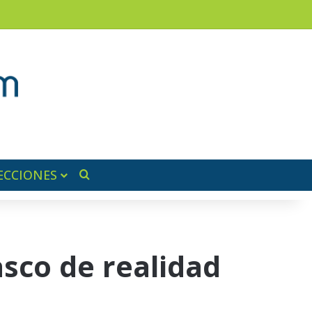
ram
ra lateral
ECCIONES
Buscar por
asco de realidad