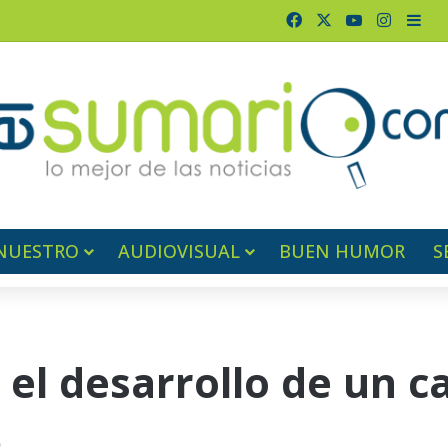
Facebook
X
YouTube
Instag
Bar
NUESTRO
AUDIOVISUAL
BUEN HUMOR
S
 el desarrollo de un c
5