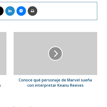
book
X
LinkedIn
Messenger
Imprimir
Conoce
qué
personaje
de
Marvel
sueña
con
interpretar
Keanu
Reeves
Conoce qué personaje de Marvel sueña
n
con interpretar Keanu Reeves