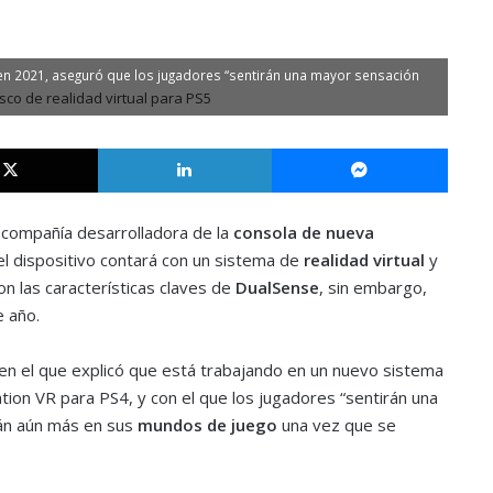
 en 2021, aseguró que los jugadores “sentirán una mayor sensación
X
LinkedIn
Messe
 compañía desarrolladora de la
consola de nueva
el dispositivo contará con un sistema de
realidad virtual
y
 las características claves de
DualSense
, sin embargo,
e año.
 en el que explicó que está trabajando en un nuevo sistema
ation VR para PS4, y con el que los jugadores “sentirán una
án aún más en sus
mundos de juego
una vez que se