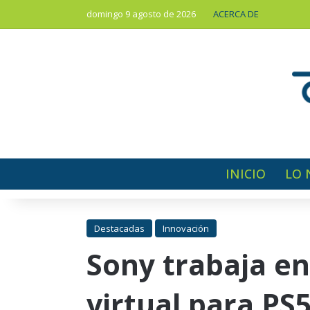
domingo 9 agosto de 2026
ACERCA DE
INICIO
LO 
Destacadas
Innovación
Sony trabaja en
virtual para PS