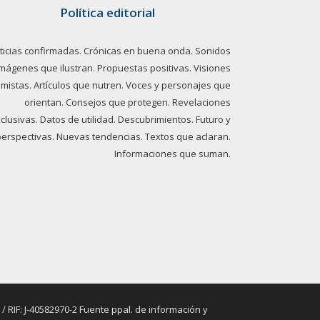
Política editorial
ticias confirmadas. Crónicas en buena onda. Sonidos
imágenes que ilustran. Propuestas positivas. Visiones
imistas. Artículos que nutren. Voces y personajes que
orientan. Consejos que protegen. Revelaciones
clusivas. Datos de utilidad. Descubrimientos. Futuro y
perspectivas. Nuevas tendencias. Textos que aclaran.
Informaciones que suman.
RIF: J-40582970-2 Fuente ppal. de información y