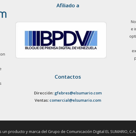
Afiliado a
No
e 
opt
ex
con
e
Contactos
s
Dirección:
gfebres@elsumario.com
Ventas:
comercial@elsumario.com
un producto y marca del Grupo de Comunicación Digital EL SUMARIO, C.A. / 