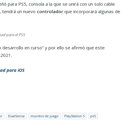
ó para PS5, consola a la que se unirá con un solo cable
én, tendrá un nuevo
controlador
que incorporará algunas de
ual para el PS5
 desarrollo en curso” y por ello se afirmó que este
 2021.
dad para iOS
or
DualSense
mundos de juego
PlayStation 5
ps5