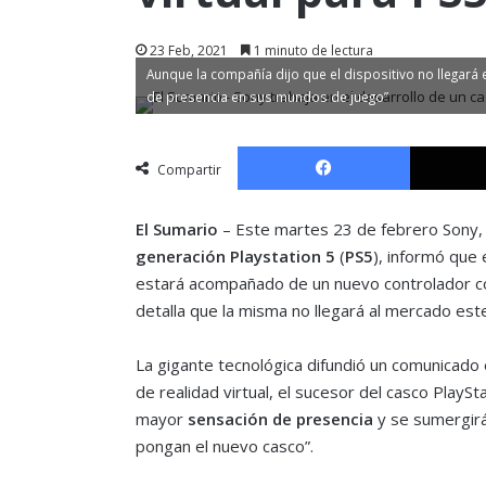
23 Feb, 2021
1 minuto de lectura
Aunque la compañía dijo que el dispositivo no llegará
de presencia en sus mundos de juego”
Facebook
Compartir
El Sumario
– Este martes 23 de febrero Sony,
generación
Playstation 5
(
PS5
), informó que 
estará acompañado de un nuevo controlador con
detalla que la misma no llegará al mercado est
La gigante tecnológica difundió un comunicado
de realidad virtual, el sucesor del casco PlaySt
mayor
sensación de presencia
y se sumergir
pongan el nuevo casco”.