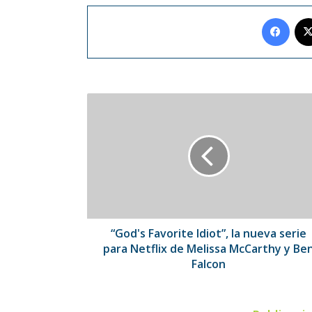
Face
“God's
Favorite
Idiot”,
la
nueva
serie
para
Netflix
de
Melissa
“God's Favorite Idiot”, la nueva serie
McCarthy
para Netflix de Melissa McCarthy y Be
y
Falcon
Ben
Falcon