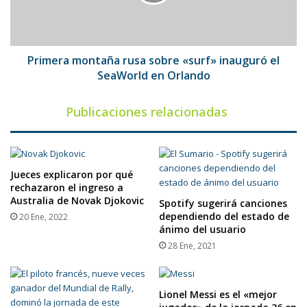
inauguró
el
SeaWorld
en
Orlando
Primera montaña rusa sobre «surf» inauguró el
SeaWorld en Orlando
Publicaciones relacionadas
Jueces explicaron por qué
rechazaron el ingreso a
Australia de Novak Djokovic
Spotify sugerirá canciones
dependiendo del estado de
20 Ene, 2022
ánimo del usuario
28 Ene, 2021
Lionel Messi es el «mejor