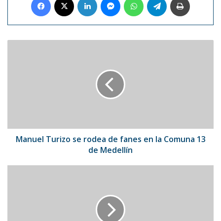
Manuel
Turizo
se
rodea
de
fanes
en
la
Comuna
13
Manuel Turizo se rodea de fanes en la Comuna 13
de
de Medellín
Medellín
Primera
montaña
rusa
sobre
«surf»