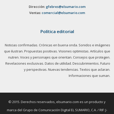
Dirección:
gfebres@elsumario.com
Ventas:
comercial@elsumario.com
Política editorial
Noticias confirmadas. Crónicas en buena onda. Sonidos e imágenes
que ilustran. Propuestas positivas. Visiones optimistas. Artículos que
nutren. Voces y personajes que orientan. Consejos que protegen.
Revelaciones exclusivas. Datos de utilidad. Descubrimientos. Futuro
y perspectivas. Nuevas tendencias. Textos que aclaran.
Informaciones que suman.
© 2015. Derechos reservados, elsumario.com es un producto y
marca del Grupo de Comunicación Digital EL SUMARIO, C.A. / RIF: J-