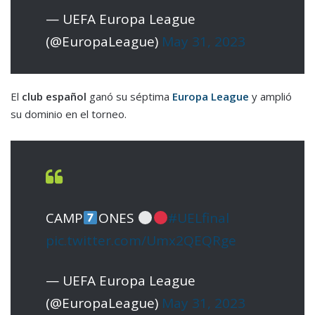
— UEFA Europa League
(@EuropaLeague)
May 31, 2023
El
club español
ganó su séptima
Europa League
y amplió
su dominio en el torneo.
CAMP
ONES
#UELfinal
pic.twitter.com/Umx2QEQRge
— UEFA Europa League
(@EuropaLeague)
May 31, 2023