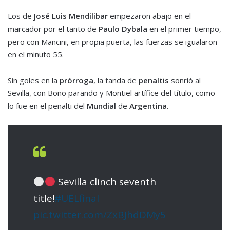
Los de
José Luis Mendilibar
empezaron abajo en el
marcador por el tanto de
Paulo Dybala
en el primer tiempo,
pero con Mancini, en propia puerta, las fuerzas se igualaron
en el minuto 55.
Sin goles en la
prórroga
, la tanda de
penaltis
sonrió al
Sevilla, con Bono parando y Montiel artífice del título, como
lo fue en el penalti del
Mundial
de
Argentina
.
Sevilla clinch seventh
title!
#UELfinal
pic.twitter.com/ZxBJhdDMy5