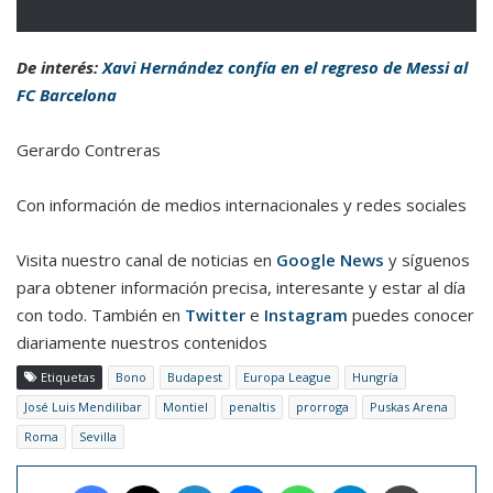
De interés:
Xavi Hernández confía en el regreso de Messi al
FC Barcelona
Gerardo Contreras
Con información de medios internacionales y redes sociales
Visita nuestro canal de noticias en
Google News
y síguenos
para obtener información precisa, interesante y estar al día
con todo. También en
Twitter
e
Instagram
puedes conocer
diariamente nuestros contenidos
Etiquetas
Bono
Budapest
Europa League
Hungría
José Luis Mendilibar
Montiel
penaltis
prorroga
Puskas Arena
Roma
Sevilla
Facebook
X
LinkedIn
Messenger
WhatsApp
Telegram
Imprimir