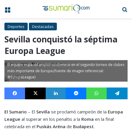
Menú
B
Deportes
Destacadas
Sevilla conquistó la séptima
Europa League
01 Jun, 2023
1 minuto de lectura
El equipo español amplió su dominio en el segundo torneo de clubes
más importante de Europa (Fuente de imagen referencial:
@EuropaLeague)
Facebook
X
LinkedIn
Messenger
WhatsApp
Te
El Sumario
– El
Sevilla
se proclamó campeón de la
Europa
League
al superar en los penaltis a la
Roma
en la final
celebrada en el
Puskás Aréna
de
Budapest
.