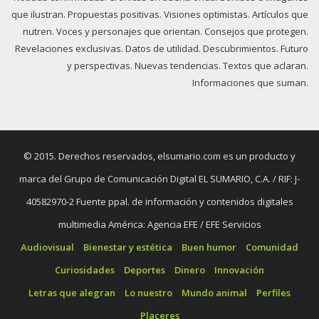
que ilustran. Propuestas positivas. Visiones optimistas. Artículos que
nutren. Voces y personajes que orientan. Consejos que protegen.
Revelaciones exclusivas. Datos de utilidad. Descubrimientos. Futuro
y perspectivas. Nuevas tendencias. Textos que aclaran.
Informaciones que suman.
© 2015. Derechos reservados, elsumario.com es un producto y
marca del Grupo de Comunicación Digital EL SUMARIO, C.A. / RIF: J-
40582970-2 Fuente ppal. de información y contenidos digitales
multimedia América: Agencia EFE / EFE Servicios
Audiovisual
Bienestar y estética
Buen humor
Comunidad
Curiosidades
Deportes
Dinero
Innovación
Letras que alegran
Lo nuestro
Mundo animal
Perfiles
Placeres