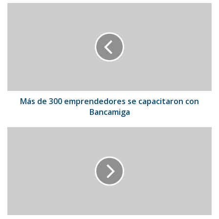
Más
de
300
emprendedores
se
capacitaron
con
Bancamiga
Más de 300 emprendedores se capacitaron con
Bancamiga
YouTube
suspendió
ingresos
por
publicidad
en
canales
del
actor