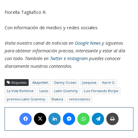
Fiorella Tagliafico R.
Con información de medios y redes sociales
Visita nuestro canal de noticias en
Google News
y síguenos
para obtener información precisa, interesante y estar al día
con todo. También en
Twtter
e
Instagram
puedes conocer
diariamente nuestros contenidos.
Etiquetas
Akapellah
Danny Ocean
Joaquina
Karol G
La Vida Bohème
Lasso
Latin Grammy
Luis Fernando Borjas
premios Latin Grammy
Shakira
venezolanos
Facebook
X
LinkedIn
Messenger
WhatsApp
Telegram
Imprimir