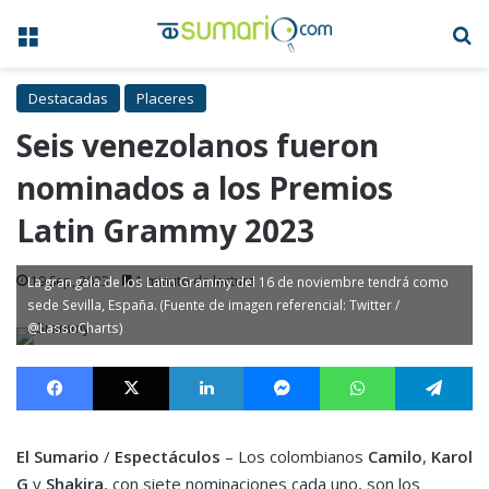
Menú
B
Destacadas
Placeres
Seis venezolanos fueron
nominados a los Premios
Latin Grammy 2023
19 Sep, 2023
1 minuto de lectura
La gran gala de los Latin Grammy del 16 de noviembre tendrá como
sede Sevilla, España. (Fuente de imagen referencial: Twitter /
@LassoCharts)
Facebook
X
LinkedIn
Messenger
WhatsApp
Te
El Sumario
/
Espectáculos
– Los colombianos
Camilo
,
Karol
G
y
Shakira
, con siete nominaciones cada uno, son los