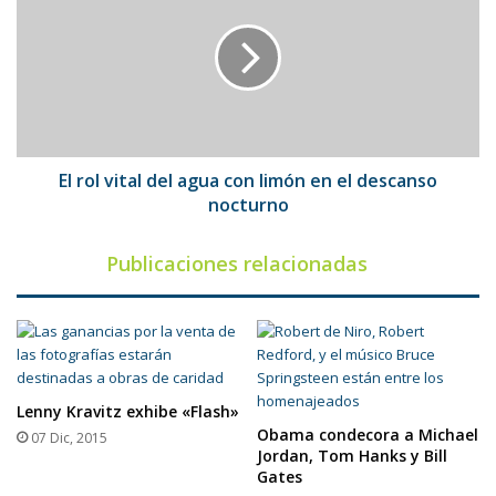
vital
del
agua
con
limón
en
el
descanso
El rol vital del agua con limón en el descanso
nocturno
nocturno
Publicaciones relacionadas
Lenny Kravitz exhibe «Flash»
Obama condecora a Michael
07 Dic, 2015
Jordan, Tom Hanks y Bill
Gates