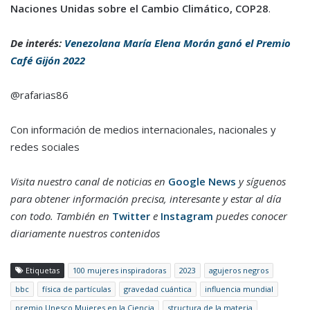
Naciones Unidas sobre el Cambio Climático, COP28
.
De interés:
Venezolana María Elena Morán ganó el Premio
Café Gijón 2022
@rafarias86
Con información de medios internacionales, nacionales y
redes sociales
Visita nuestro canal de noticias en
Google News
y síguenos
para obtener información precisa, interesante y estar al día
con todo. También en
Twitter
e
Instagram
puedes conocer
diariamente nuestros contenidos
Etiquetas
100 mujeres inspiradoras
2023
agujeros negros
bbc
física de partículas
gravedad cuántica
influencia mundial
premio Unesco Mujeres en la Ciencia
structura de la materia