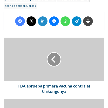
teoría de supercuerdas
Facebook
X
LinkedIn
Messenger
WhatsApp
Telegram
Imprimir
FDA
aprueba
primera
vacuna
contra
el
Chikungunya
FDA aprueba primera vacuna contra el
Chikungunya
El
rol