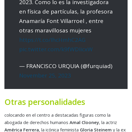
2023. Como lo es la investigadora
en física de partículas, la profesora
Anamaría Font Villarroel , entre
otras maravillosas mujeres
https://t.co/IhcHmhC2AG
pic.twitter.com/k9fWDIicxW
— FRANCISCO URQUIA (@furquiad)
November 25, 2023
Otras personalidades
colocando en el centro a destacadas figuras como la
abogada de derechos humanos
Amal Clooney
, la actriz
América Ferrera
, la icónica feminista
Gloria Steinem
y la ex