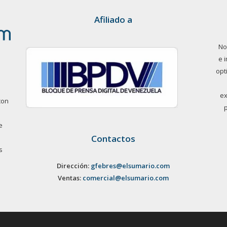
Afiliado a
No
e 
opt
ex
con
e
Contactos
s
Dirección:
gfebres@elsumario.com
Ventas:
comercial@elsumario.com