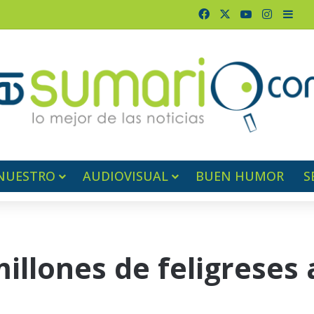
Facebook
X
YouTube
Instagr
Barr
NUESTRO
AUDIOVISUAL
BUEN HUMOR
S
illones de feligreses