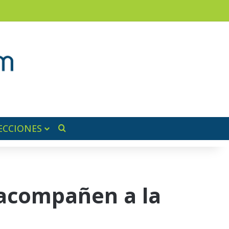
am
a lateral
ECCIONES
Buscar por
 acompañen a la