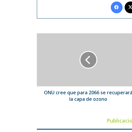
Face
ONU
cree
que
para
2066
se
recuperará
la
capa
de
ONU cree que para 2066 se recuperar
ozono
la capa de ozono
Publicaci