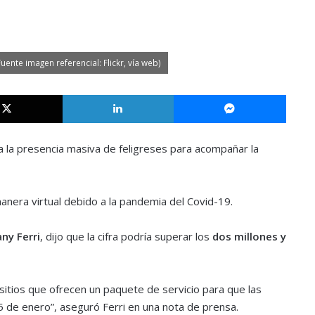
ente imagen referencial: Flickr, vía web)
X
LinkedIn
Messe
 la presencia masiva de feligreses para acompañar la
anera virtual debido a la pandemia del Covid-19.
ny Ferri
, dijo que la cifra podría superar los
dos millones y
itios que ofrecen un paquete de servicio para que las
5 de enero”, aseguró Ferri en una nota de prensa.