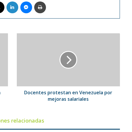
book
X
LinkedIn
Messenger
Imprimir
Docentes
protestan
en
Venezuela
por
mejoras
salariales
á
Docentes protestan en Venezuela por
mejoras salariales
ones relacionadas