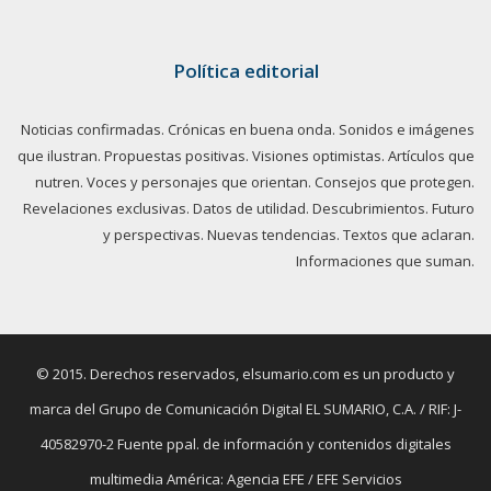
Política editorial
Noticias confirmadas. Crónicas en buena onda. Sonidos e imágenes
que ilustran. Propuestas positivas. Visiones optimistas. Artículos que
nutren. Voces y personajes que orientan. Consejos que protegen.
Revelaciones exclusivas. Datos de utilidad. Descubrimientos. Futuro
y perspectivas. Nuevas tendencias. Textos que aclaran.
Informaciones que suman.
© 2015. Derechos reservados, elsumario.com es un producto y
marca del Grupo de Comunicación Digital EL SUMARIO, C.A. / RIF: J-
40582970-2 Fuente ppal. de información y contenidos digitales
multimedia América: Agencia EFE / EFE Servicios